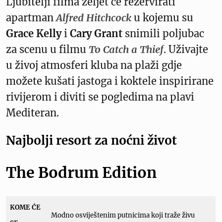
Ljubitelji filma željet će rezervirati
apartman
Alfred Hitchcock
u kojemu su
Grace Kelly
i
Cary Grant
snimili poljubac
za scenu u filmu
To Catch a Thief
. Uživajte
u živoj atmosferi kluba na plaži gdje
možete kušati jastoga i koktele inspirirane
rivijerom i diviti se pogledima na plavi
Mediteran.
Najbolji resort za noćni život
The Bodrum Edition
KOME ĆE
Modno osviještenim putnicima koji traže živu