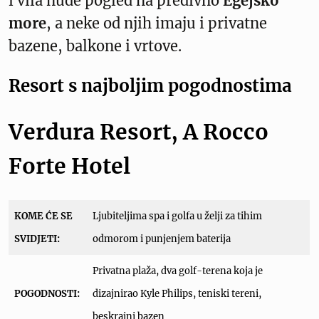
i vila nude pogled na predivno
Egejsko
more
, a neke od njih imaju i privatne
bazene, balkone i vrtove.
Resort s najboljim pogodnostima
Verdura Resort, A Rocco
Forte Hotel
KOME ĆE SE
Ljubiteljima spa i golfa u želji za tihim
SVIDJETI:
odmorom i punjenjem baterija
Privatna plaža, dva golf-terena koja je
POGODNOSTI:
dizajnirao Kyle Philips, teniski tereni,
beskrajni bazen