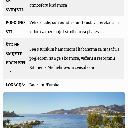
SE
atmosferu kraj mora
SVIDJETI:
POGODNO
Velike kade, surround-sound sustavi, teretana sa
STI:
zidom za penjanje i studijem za pilates
ŠTO NE
Spa s turskim hamamom i kabanama za masažu s
SMIJETE
pogledom na Egejsko more, večeru u restoranu
PROPUSTI
Kitchen s Michelinovom zvjezdicom
TI:
LOKACIJA:
Bodrum, Turska