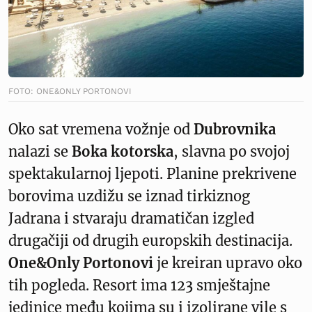
FOTO: ONE&ONLY PORTONOVI
Oko sat vremena vožnje od
Dubrovnika
nalazi se
Boka kotorska
, slavna po svojoj
spektakularnoj ljepoti. Planine prekrivene
borovima uzdižu se iznad tirkiznog
Jadrana i stvaraju dramatičan izgled
drugačiji od drugih europskih destinacija.
One&Only Portonovi
je kreiran upravo oko
tih pogleda. Resort ima 123 smještajne
jedinice među kojima su i izolirane vile s