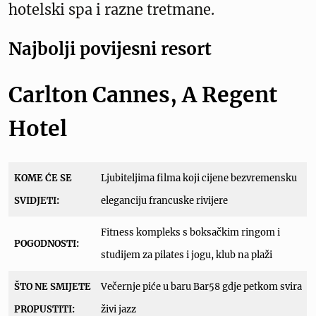
hotelski spa i razne tretmane.
Najbolji povijesni resort
Carlton Cannes, A Regent
Hotel
KOME ĆE SE
Ljubiteljima filma koji cijene bezvremensku
SVIDJETI:
eleganciju francuske rivijere
Fitness kompleks s boksačkim ringom i
POGODNOSTI:
studijem za pilates i jogu, klub na plaži
ŠTO NE SMIJETE
Večernje piće u baru Bar58 gdje petkom svira
PROPUSTITI:
živi jazz