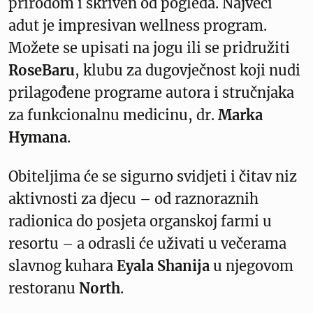
prirodom i skriven od pogleda. Najveći
adut je impresivan wellness program.
Možete se upisati na jogu ili se pridružiti
RoseBaru
, klubu za dugovječnost koji nudi
prilagođene programe autora i stručnjaka
za funkcionalnu medicinu, dr.
Marka
Hymana
.
Obiteljima će se sigurno svidjeti i čitav niz
aktivnosti za djecu – od raznoraznih
radionica do posjeta organskoj farmi u
resortu – a odrasli će uživati u večerama
slavnog kuhara
Eyala Shanija
u njegovom
restoranu
North
.