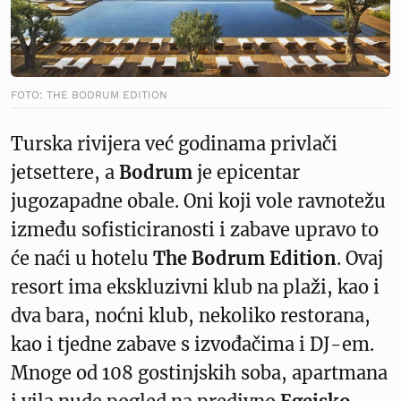
FOTO: THE BODRUM EDITION
Turska rivijera već godinama privlači
jetsettere, a
Bodrum
je epicentar
jugozapadne obale. Oni koji vole ravnotežu
između sofisticiranosti i zabave upravo to
će naći u hotelu
The Bodrum Edition
. Ovaj
resort ima ekskluzivni klub na plaži, kao i
dva bara, noćni klub, nekoliko restorana,
kao i tjedne zabave s izvođačima i DJ-em.
Mnoge od 108 gostinjskih soba, apartmana