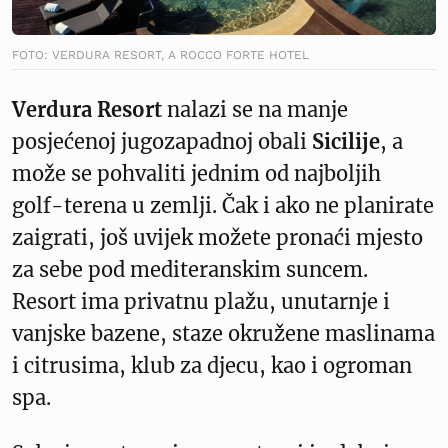
FOTO: VERDURA RESORT, A ROCCO FORTE HOTEL
Verdura Resort
nalazi se na manje
posjećenoj jugozapadnoj obali
Sicilije
, a
može se pohvaliti jednim od najboljih
golf-terena u zemlji. Čak i ako ne planirate
zaigrati, još uvijek možete pronaći mjesto
za sebe pod mediteranskim suncem.
Resort ima privatnu plažu, unutarnje i
vanjske bazene, staze okružene maslinama
i citrusima, klub za djecu, kao i ogroman
spa.