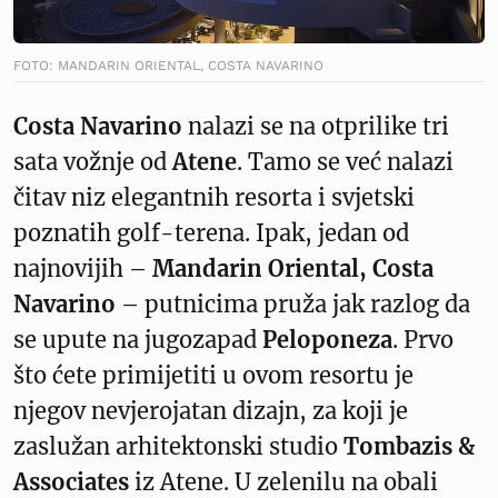
FOTO: MANDARIN ORIENTAL, COSTA NAVARINO
Costa Navarino
nalazi se na otprilike tri
sata vožnje od
Atene
. Tamo se već nalazi
čitav niz elegantnih resorta i svjetski
poznatih golf-terena. Ipak, jedan od
najnovijih –
Mandarin Oriental, Costa
Navarino
– putnicima pruža jak razlog da
se upute na jugozapad
Peloponeza
. Prvo
što ćete primijetiti u ovom resortu je
njegov nevjerojatan dizajn, za koji je
zaslužan arhitektonski studio
Tombazis &
Associates
iz Atene. U zelenilu na obali