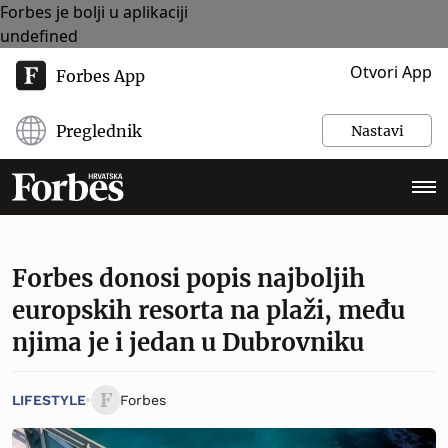
Forbes je bolji u aplikaciji
undefined
Otvori App
Forbes App
Preglednik
Nastavi
Forbes donosi popis najboljih
europskih resorta na plaži, među
njima je i jedan u Dubrovniku
LIFESTYLE
Forbes