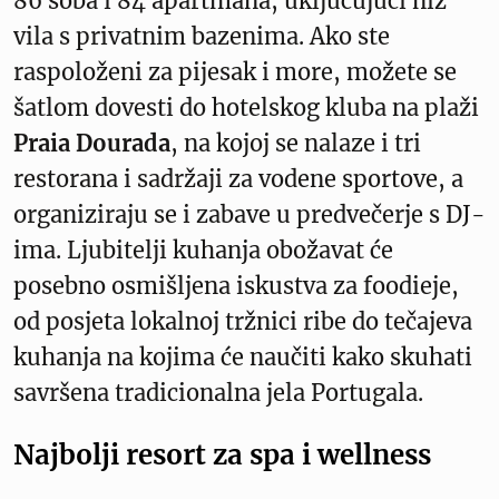
86 soba i 84 apartmana, uključujući niz
vila s privatnim bazenima. Ako ste
raspoloženi za pijesak i more, možete se
šatlom dovesti do hotelskog kluba na plaži
Praia Dourada
, na kojoj se nalaze i tri
restorana i sadržaji za vodene sportove, a
organiziraju se i zabave u predvečerje s DJ-
ima. Ljubitelji kuhanja obožavat će
posebno osmišljena iskustva za foodieje,
od posjeta lokalnoj tržnici ribe do tečajeva
kuhanja na kojima će naučiti kako skuhati
savršena tradicionalna jela Portugala.
Najbolji resort za spa i wellness