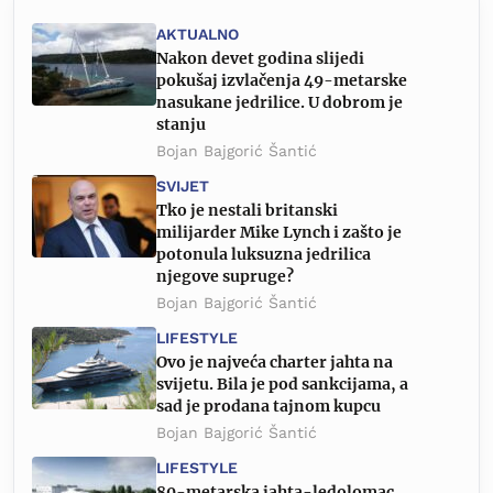
AKTUALNO
Nakon devet godina slijedi
pokušaj izvlačenja 49-metarske
nasukane jedrilice. U dobrom je
stanju
Bojan Bajgorić Šantić
SVIJET
Tko je nestali britanski
milijarder Mike Lynch i zašto je
potonula luksuzna jedrilica
njegove supruge?
Bojan Bajgorić Šantić
LIFESTYLE
Ovo je najveća charter jahta na
svijetu. Bila je pod sankcijama, a
sad je prodana tajnom kupcu
Bojan Bajgorić Šantić
LIFESTYLE
80-metarska jahta-ledolomac