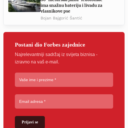
ima snažnu bateriju i livadu za
vlasnikove pse
Bojan Bajgorić Šantić
Postani dio Forbes zajednice
Najrelevantniji sadržaj iz svijeta biznisa -
izravno na vaš e-mail.
Prijavi se