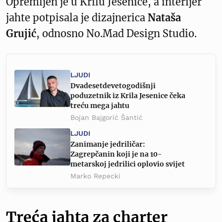
Opremljen je u Krilu Jesenice, a interijer
jahte potpisala je dizajnerica
Nataša
Grujić
, odnosno No.Mad Design Studio.
LJUDI
Dvadesetdevetogodišnji
poduzetnik iz Krila Jesenice čeka
treću mega jahtu
Bojan Bajgorić Šantić
LJUDI
Zanimanje jedriličar:
Zagrepčanin koji je na 10-
metarskoj jedrilici oplovio svijet
Marko Repecki
Treća jahta za charter