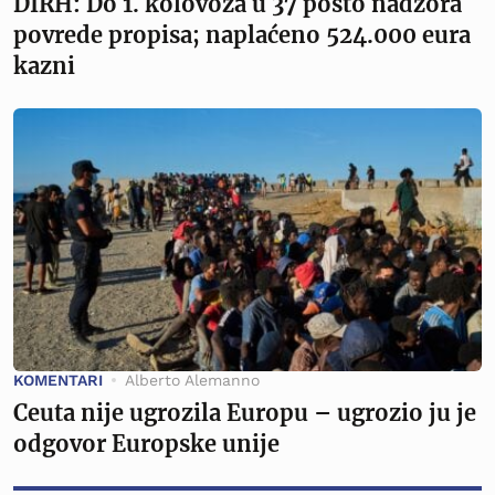
DIRH: Do 1. kolovoza u 37 posto nadzora
povrede propisa; naplaćeno 524.000 eura
kazni
KOMENTARI
Alberto Alemanno
Ceuta nije ugrozila Europu – ugrozio ju je
odgovor Europske unije