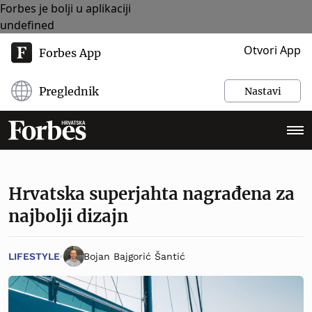
Forbes je bolji u aplikaciji
undefined
Otvori App
Forbes App
Preglednik
Nastavi
Hrvatska superjahta nagrađena za
najbolji dizajn
LIFESTYLE
Bojan Bajgorić Šantić