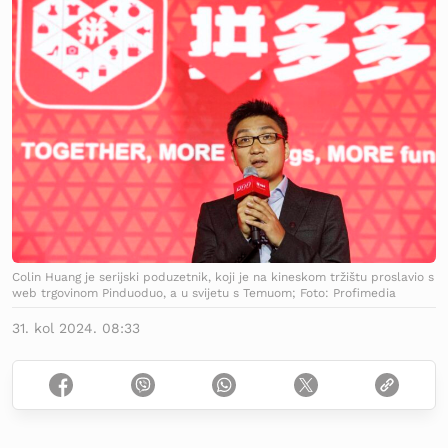
Colin Huang je serijski poduzetnik, koji je na kineskom tržištu proslavio s
web trgovinom Pinduoduo, a u svijetu s Temuom; Foto: Profimedia
31. kol 2024. 08:33