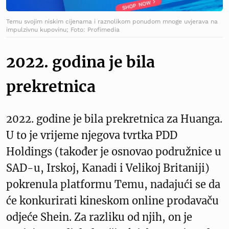
Temu svojim niskim cijenama i raznolikom ponudom mnoge uvjerava na
impulzivnu kupovinu; Foto: Profimedia
2022. godina je bila
prekretnica
2022. godine je bila prekretnica za Huanga.
U to je vrijeme njegova tvrtka PDD
Holdings (također je osnovao podružnice u
SAD-u, Irskoj, Kanadi i Velikoj Britaniji)
pokrenula platformu Temu, nadajući se da
će konkurirati kineskom online prodavaču
odjeće Shein. Za razliku od njih, on je