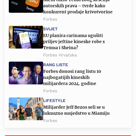
autorskih prava – tvrde kako
konkurent prodaje krivotvorine
Forbes
SVIJET
EU planira carinama ugušiti
priljev jeftine kineske robe s
Temua i Sheina?
Forbes Hrvatska
RANG LISTE
Forbes donosi rang listu 10
najbogatijih kineskih
milijardera 2024. godine
Forbes
LIFESTYLE
Milijarder Jeff Bezos seli se u
luksuzno susjedstvo u Miamiju
Forbes