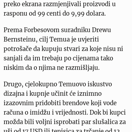
preko ekrana razmjenjivali proizvodi u
rasponu od 99 centi do 9,99 dolara.
Prema Forbesovom suradniku Drewu
Bernsteinu, cilj Temua je uvjeriti
potrošače da kupuju stvari za koje nisu ni
sanjali da im trebaju po cijenama tako
niskim da o njima ne razmišljaju.
Drugo, cjelokupno Temuovo iskustvo
dizajna i kupnje učinit će iznimno
izazovnim pridobiti brendove koji vode
računa o imidžu i vrijednosti. Dok bi kupci
možda bili voljni isprobati par slušalica za
uši od 17 USD ili tenisica za trčanje od 12