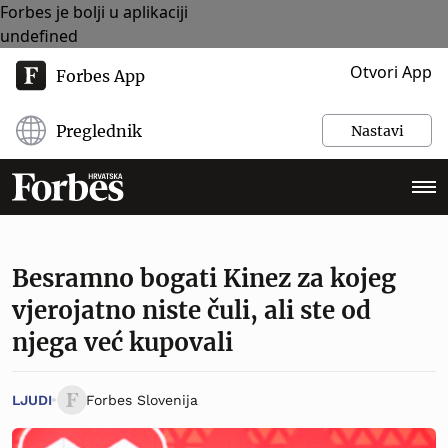
Forbes je bolji u aplikaciji
undefined
Otvori App
Forbes App
Preglednik
Nastavi
Besramno bogati Kinez za kojeg
vjerojatno niste čuli, ali ste od
njega već kupovali
LJUDI
Forbes Slovenija