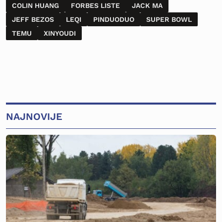
COLIN HUANG
FORBES LISTE
JACK MA
JEFF BEZOS
LEQI
PINDUODUO
SUPER BOWL
TEMU
XINYOUDI
NAJNOVIJE