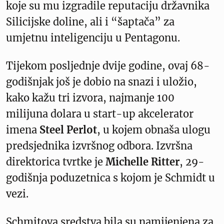
koje su mu izgradile reputaciju državnika
Silicijske doline, ali i “šaptača” za
umjetnu inteligenciju u Pentagonu.
Tijekom posljednje dvije godine, ovaj 68-
godišnjak još je dobio na snazi i uložio,
kako kažu tri izvora, najmanje 100
milijuna dolara u start-up akcelerator
imena
Steel Perlot
, u kojem obnaša ulogu
predsjednika izvršnog odbora. Izvršna
direktorica tvrtke je
Michelle Ritter
, 29-
godišnja poduzetnica s kojom je Schmidt u
vezi.
Schmitova sredstva bila su namijenjena za