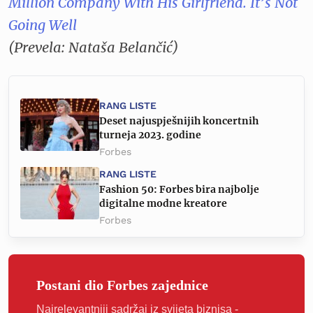
Million Company With His Girlfriend. It’s Not
Going Well
(Prevela: Nataša Belančić)
RANG LISTE
Deset najuspješnijih koncertnih
turneja 2023. godine
Forbes
RANG LISTE
Fashion 50: Forbes bira najbolje
digitalne modne kreatore
Forbes
Postani dio Forbes zajednice
Najrelevantniji sadržaj iz svijeta biznisa -