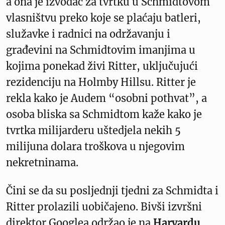
a ona je izvođač za tvrtku u Schmidtovom
vlasništvu preko koje se plaćaju batleri,
služavke i radnici na održavanju i
građevini na Schmidtovim imanjima u
kojima ponekad živi Ritter, uključujući
rezidenciju na Holmby Hillsu. Ritter je
rekla kako je Audem “osobni pothvat”, a
osoba bliska sa Schmidtom kaže kako je
tvrtka milijarderu uštedjela nekih 5
milijuna dolara troškova u njegovim
nekretninama.
Čini se da su posljednji tjedni za Schmidta i
Ritter prolazili uobičajeno. Bivši izvršni
direktor Googlea održao je na
Harvardu