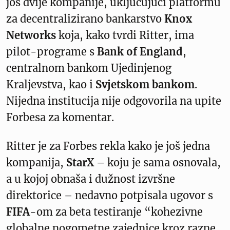
još dvije kompanije, uključujući platformu
za decentralizirano bankarstvo
Knox
Networks
koja, kako tvrdi Ritter, ima
pilot-programe s
Bank of England
,
centralnom bankom Ujedinjenog
Kraljevstva, kao i
Svjetskom bankom
.
Nijedna institucija nije odgovorila na upite
Forbesa za komentar.
Ritter je za Forbes rekla kako je još jedna
kompanija,
StarX
– koju je sama osnovala,
a u kojoj obnaša i dužnost izvršne
direktorice – nedavno potpisala ugovor s
FIFA
-om za beta testiranje “kohezivne
globalne nogometne zajednice kroz razne