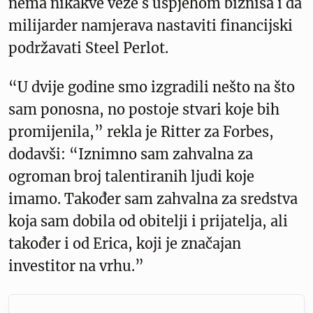
nema nikakve veze s uspjehom biznisa i da
milijarder namjerava nastaviti financijski
podržavati Steel Perlot.
“U dvije godine smo izgradili nešto na što
sam ponosna, no postoje stvari koje bih
promijenila,” rekla je Ritter za Forbes,
dodavši: “Iznimno sam zahvalna za
ogroman broj talentiranih ljudi koje
imamo. Također sam zahvalna za sredstva
koja sam dobila od obitelji i prijatelja, ali
također i od Erica, koji je značajan
investitor na vrhu.”