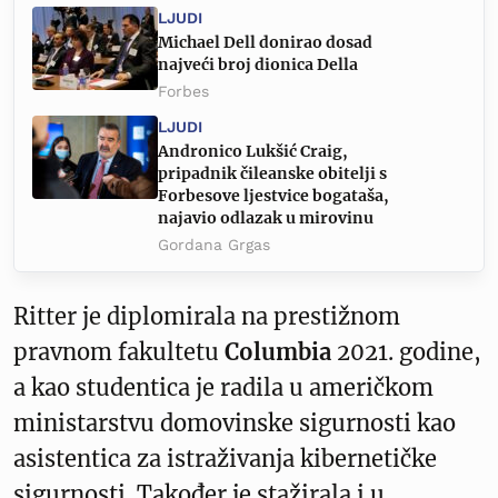
LJUDI
Michael Dell donirao dosad
najveći broj dionica Della
Forbes
LJUDI
Andronico Lukšić Craig,
pripadnik čileanske obitelji s
Forbesove ljestvice bogataša,
najavio odlazak u mirovinu
Gordana Grgas
Ritter je diplomirala na prestižnom
pravnom fakultetu
Columbia
2021. godine,
a kao studentica je radila u američkom
ministarstvu domovinske sigurnosti kao
asistentica za istraživanja kibernetičke
sigurnosti. Također je stažirala i u