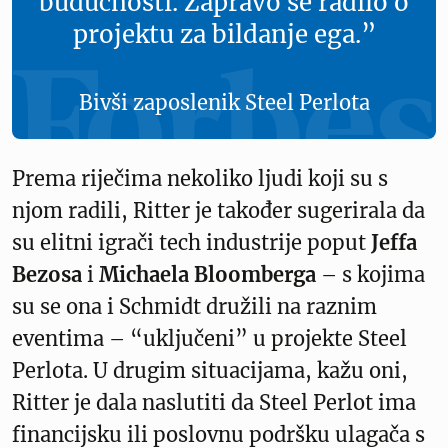
budućnosti. Zapravo se radilo o
projektu za bildanje ega.”
Bivši zaposlenik Steel Perlota
Prema riječima nekoliko ljudi koji su s
njom radili, Ritter je također sugerirala da
su elitni igrači tech industrije poput
Jeffa
Bezosa
i
Michaela Bloomberga
– s kojima
su se ona i Schmidt družili na raznim
eventima – “uključeni” u projekte Steel
Perlota. U drugim situacijama, kažu oni,
Ritter je dala naslutiti da Steel Perlot ima
financijsku ili poslovnu podršku ulagača s