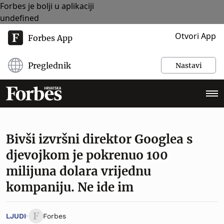
Forbes je bolji u aplikaciji
undefined
Otvori App
Forbes App
Preglednik
Nastavi
Bivši izvršni direktor Googlea s
djevojkom je pokrenuo 100
milijuna dolara vrijednu
kompaniju. Ne ide im
LJUDI
Forbes