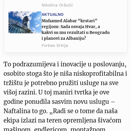
Nikolina Oršulić
AKTUALNO
Muhamed Alabar “krstari”
regijom: Sada osvaja Hvar, a
kakvi su mu rezultati u Beogradu
i planovi za Albaniju?
Forbes Srbija
To podrazumijeva i inovacije u poslovanju,
osobito stoga što je niša niskoprofitabilna i
tržištu je potrebno pružiti usluge na sve
višoj razini. U toj maniri tvrtka je ove
godine ponudila sasvim novu uslugu –
Naftalina to go. „Radi se o tome da naša
ekipa izlazi na teren opremljena šivaćom
mašinom, endlericom, montažnom