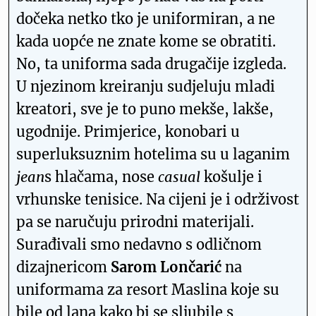
dočeka netko tko je uniformiran, a ne
kada uopće ne znate kome se obratiti.
No, ta uniforma sada drugačije izgleda.
U njezinom kreiranju sudjeluju mladi
kreatori, sve je to puno mekše, lakše,
ugodnije. Primjerice, konobari u
superluksuznim hotelima su u laganim
jean
s hlačama, nose
casual
košulje i
vrhunske tenisice. Na cijeni je i održivost
pa se naručuju prirodni materijali.
Surađivali smo nedavno s odličnom
dizajnericom
Sarom Lončarić
na
uniformama za resort Maslina koje su
bile od lana kako bi se sljubile s