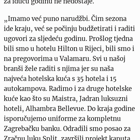
za iduću godinu ne nedostaje.
„Imamo već puno narudžbi. Čim sezona
ide kraju, već se počinju budžetirati i raditi
ugovori za sljedeću godinu. Prošlog tjedna
bili smo u hotelu Hilton u Rijeci, bili smo i
na pregovorima u Valamaru. Svi u našoj
branši žele raditi s njima jer su naša
najveća hotelska kuća s 35 hotela i 15
autokampova. Radimo i za druge hotelske
kuće kao što su Maistra, Jadran luksuzni
hoteli, Alhambra Bellevue. Do kraja godine
isporučujemo uniforme za kompletnu
Zagrebačku banku. Odradili smo posao za
Zračnu luku Split, završili projekt kaputa