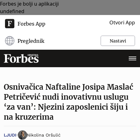
Forbes je bolji u aplikaciji
undefined
Otvori App
Forbes App
Preglednik
Nastavi
Osnivačica Naftaline Josipa Maslać
Petričević nudi inovativnu uslugu
‘za van’: Njezini zaposlenici šiju i
na kruzerima
LJUDI
Nikolina Oršulić