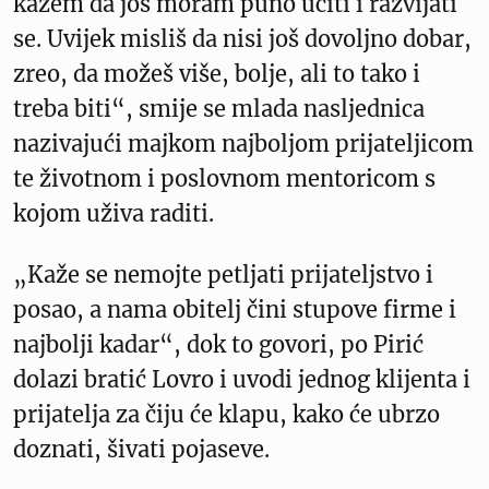
kažem da još moram puno učiti i razvijati
se. Uvijek misliš da nisi još dovoljno dobar,
zreo, da možeš više, bolje, ali to tako i
treba biti“, smije se mlada nasljednica
nazivajući majkom najboljom prijateljicom
te životnom i poslovnom mentoricom s
kojom uživa raditi.
„Kaže se nemojte petljati prijateljstvo i
posao, a nama obitelj čini stupove firme i
najbolji kadar“, dok to govori, po Pirić
dolazi bratić Lovro i uvodi jednog klijenta i
prijatelja za čiju će klapu, kako će ubrzo
doznati, šivati pojaseve.