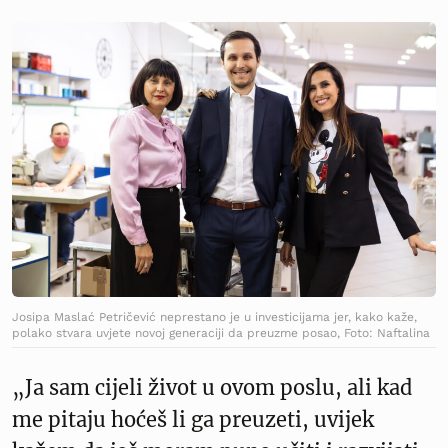
Josipa Maslać Petričević neprestano je u investicijama jer, kako kaže,
polako stvara uvjete novoj generaciji da preuzme posao, Foto: Naftalina
„Ja sam cijeli život u ovom poslu, ali kad
me pitaju hoćeš li ga preuzeti, uvijek