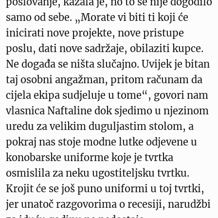
poslovanje, kazala je, no to se nije dogodilo
samo od sebe. „Morate vi biti ti koji će
inicirati nove projekte, nove pristupe
poslu, dati nove sadržaje, obilaziti kupce.
Ne događa se ništa slučajno. Uvijek je bitan
taj osobni angažman, pritom računam da
cijela ekipa sudjeluje u tome“, govori nam
vlasnica Naftaline dok sjedimo u njezinom
uredu za velikim duguljastim stolom, a
pokraj nas stoje modne lutke odjevene u
konobarske uniforme koje je tvrtka
osmislila za neku ugostiteljsku tvrtku.
Krojit će se još puno uniformi u toj tvrtki,
jer unatoč razgovorima o recesiji, narudžbi