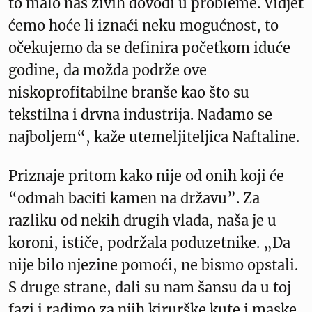
to malo nas živih dovodi u probleme. Vidjet
ćemo hoće li iznaći neku mogućnost, to
očekujemo da se definira početkom iduće
godine, da možda podrže ove
niskoprofitabilne branše kao što su
tekstilna i drvna industrija. Nadamo se
najboljem“, kaže utemeljiteljica Naftaline.
Priznaje pritom kako nije od onih koji će
“odmah baciti kamen na državu”. Za
razliku od nekih drugih vlada, naša je u
koroni, ističe, podržala poduzetnike. „Da
nije bilo njezine pomoći, ne bismo opstali.
S druge strane, dali su nam šansu da u toj
fazi i radimo za njih kirurške kute i maske