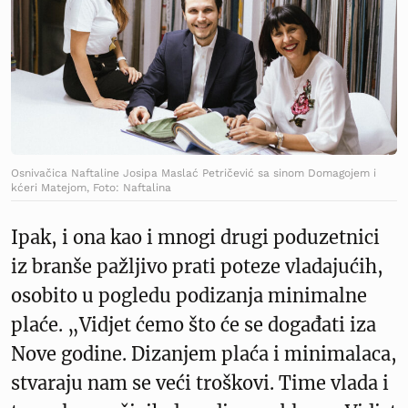
Osnivačica Naftaline Josipa Maslać Petričević sa sinom Domagojem i
kćeri Matejom, Foto: Naftalina
Ipak, i ona kao i mnogi drugi poduzetnici
iz branše pažljivo prati poteze vladajućih,
osobito u pogledu podizanja minimalne
plaće. „Vidjet ćemo što će se događati iza
Nove godine. Dizanjem plaća i minimalaca,
stvaraju nam se veći troškovi. Time vlada i