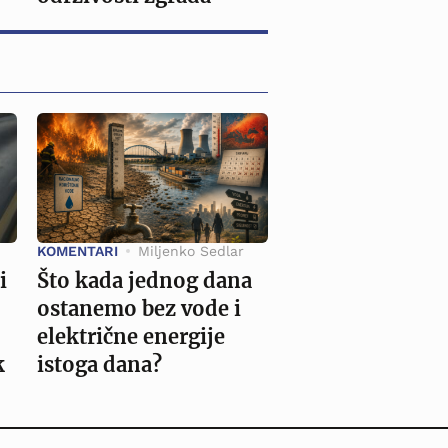
KOMENTARI
Miljenko Sedlar
i
Što kada jednog dana
ostanemo bez vode i
električne energije
k
istoga dana?