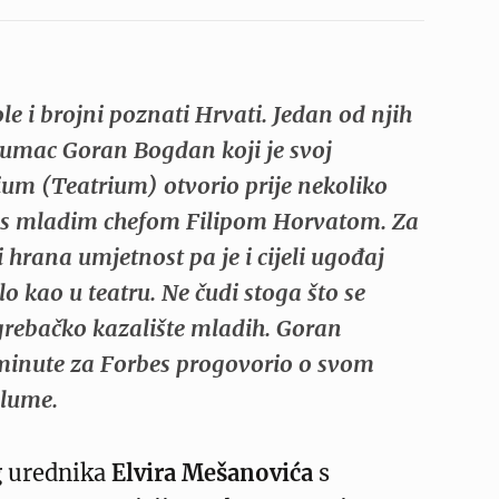
ole i brojni poznati Hrvati. Jedan od njih
glumac Goran Bogdan koji je svoj
ium (Teatrium) otvorio prije nekoliko
 s mladim chefom Filipom Horvatom. Za
i hrana umjetnost pa je i cijeli ugođaj
 kao u teatru. Ne čudi stoga što se
agrebačko kazalište mladih. Goran
 minute za Forbes progovorio o svom
glume.
g urednika
Elvira Mešanovića
s