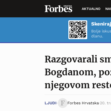
AKTUALNO
NA
Skeniraj
Bolje isku
dlanu.
Razgovarali s
Bogdanom, po
njegovom rest
LJUDI
Forbes Hrvatska
20. t