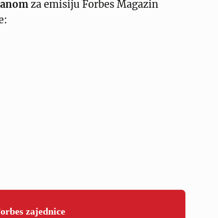
danom
za emisiju Forbes Magazin
e:
Forbes zajednice