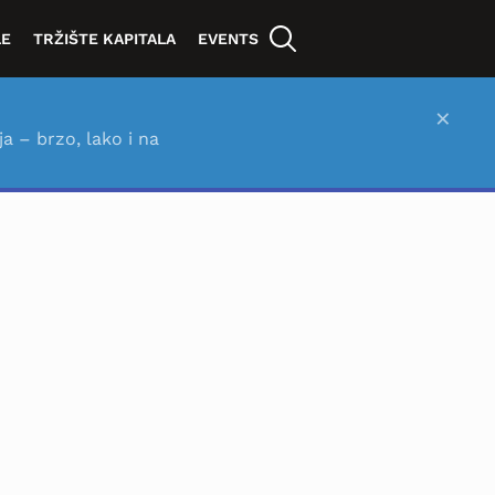
LE
TRŽIŠTE KAPITALA
EVENTS
×
ja – brzo, lako i na