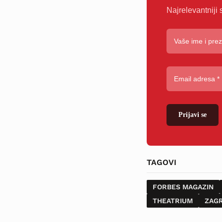
Najrelevantniji 
Prijavi se
TAGOVI
FORBES MAGAZIN
THEATRIUM
ZAG