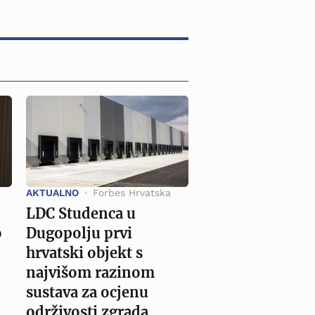
AKTUALNO
Forbes Hrvatska
LDC Studenca u
o
Dugopolju prvi
hrvatski objekt s
najvišom razinom
sustava za ocjenu
održivosti zgrada