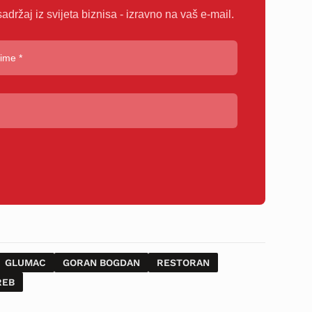
sadržaj iz svijeta biznisa - izravno na vaš e-mail.
GLUMAC
GORAN BOGDAN
RESTORAN
REB