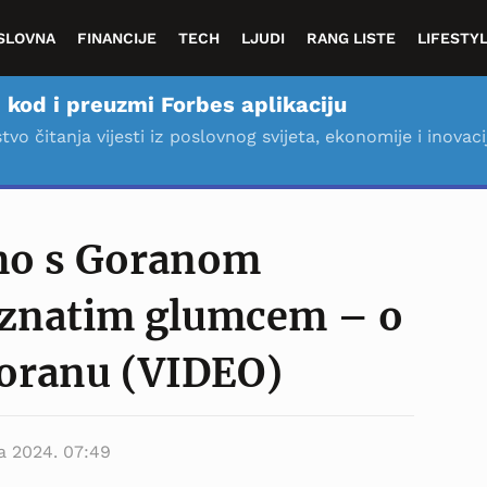
SLOVNA
FINANCIJE
TECH
LJUDI
RANG LISTE
LIFESTY
 kod i preuzmi Forbes aplikaciju
stvo čitanja vijesti iz poslovnog svijeta, ekonomije i inovaci
mo s Goranom
znatim glumcem – o
oranu (VIDEO)
ra 2024. 07:49