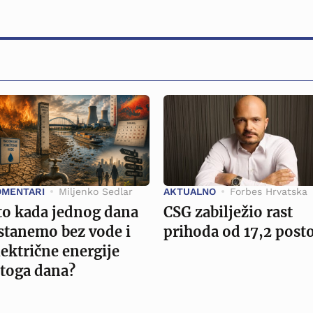
OMENTARI
Miljenko Sedlar
AKTUALNO
Forbes Hrvatska
to kada jednog dana
CSG zabilježio rast
stanemo bez vode i
prihoda od 17,2 post
lektrične energije
stoga dana?