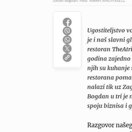
Goran Bogdan; Foto: Robert Anic/PIXSELL
Ugostiteljstvo v
je i naš slavni 
restoran TheAtr
godina zajedno
njih su kuhanje 
restorana pomalo
nalazi tik uz Z
Bogdan u tri je
spoju biznisa i 
Razgovor naše