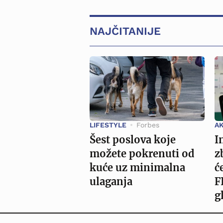
NAJČITANIJE
LIFESTYLE
Forbes
A
Šest poslova koje
I
možete pokrenuti od
z
kuće uz minimalna
ć
ulaganja
F
g