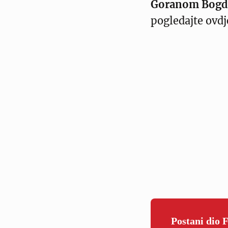
Goranom Bog
pogledajte ovdj
Postani dio 