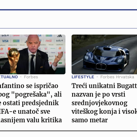
KTUALNO
Forbes
LIFESTYLE
Forbes Hrvatska
nfantino se ispričao
Treći unikatni Bugatt
bog "pogrešaka", ali
nazvan je po vrsti
e ostati predsjednik
srednjovjekovnog
IFA-e unatoč sve
viteškog konja i viso
lasnijem valu kritika
samo metar