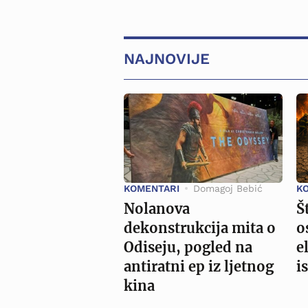
NAJNOVIJE
KOMENTARI
Domagoj Bebić
K
Nolanova
Š
dekonstrukcija mita o
o
Odiseju, pogled na
e
antiratni ep iz ljetnog
i
kina