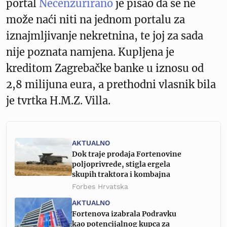
portal
Necenzurirano
je pisao da se ne
može naći niti na jednom portalu za
iznajmljivanje nekretnina, te joj za sada
nije poznata namjena. Kupljena je
kreditom Zagrebačke banke u iznosu od
2,8 milijuna eura, a prethodni vlasnik bila
je tvrtka H.M.Z. Villa.
AKTUALNO
Dok traje prodaja Fortenovine
poljoprivrede, stigla ergela
skupih traktora i kombajna
Forbes Hrvatska
AKTUALNO
Fortenova izabrala Podravku
kao potencijalnog kupca za