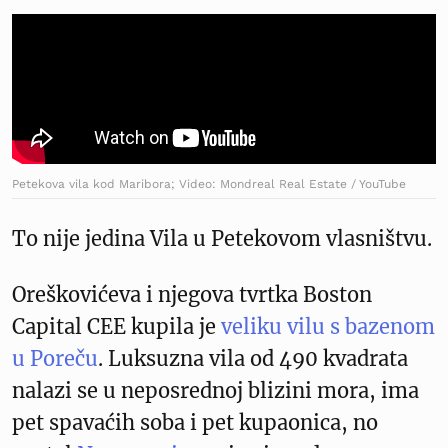
Petekova vila kod Maribora; Video: Mondreal Real Estate / YouTube
To nije jedina Vila u Petekovom vlasništvu.
Oreškovićeva i njegova tvrtka Boston
Capital CEE kupila je
veliku vilu s bazenom
u Poreču
. Luksuzna vila od 490 kvadrata
nalazi se u neposrednoj blizini mora, ima
pet spavaćih soba i pet kupaonica, no