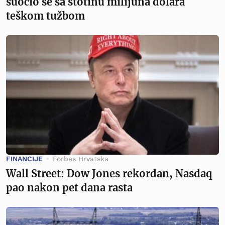
suočio se sa stotinu milijuna dolara
teškom tužbom
FINANCIJE
Forbes Hrvatska
Wall Street: Dow Jones rekordan, Nasdaq
pao nakon pet dana rasta