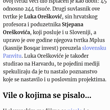
ovoj tvrtki veći dio isplaćen je kao dobit: 45
odnosno 244 tisuće. Drugi suvlasnik ove
tvrtke je
Luka Orešković
, sin hrvatskog
profesora i poduzetnika
Stjepana
Oreškovića
, koji posluje i u Sloveniji, a
upravo je ove godine njegova tvrtka Mplus
(kasnije Bosqar invest) preuzela
slovensku
Panvitu
. Luka Oreškoviće je također
studirao na Harvardu, te pojedini mediji
spekuliraju da je tu nastalo poznanstvo
koje se nastavilo i u poslovnim projektima.
Vile o kojima se pisalo…