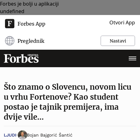
Forbes je bolji u aplikaciji
undefined
Otvori App
Forbes App
Preglednik
Nastavi
Što znamo o Slovencu, novom licu
u vrhu Fortenove? Kao student
postao je tajnik premijera, ima
dvije vile…
LJUDI
Bojan Bajgorić Šantić