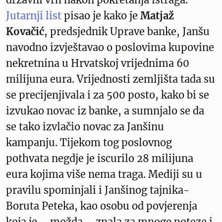
Jutarnji list
pisao je kako je
Matjaž
Kovačić
, predsjednik Uprave banke, Janšu
navodno izvještavao o poslovima kupovine
nekretnina u Hrvatskoj vrijednima 60
milijuna eura. Vrijednosti zemljišta tada su
se precijenjivala i za 500 posto, kako bi se
izvukao novac iz banke, a sumnjalo se da
se tako izvlačio novac za Janšinu
kampanju. Tijekom tog poslovnog
pothvata negdje je iscurilo 28 milijuna
eura kojima više nema traga. Mediji su u
pravilu spominjali i Janšinog tajnika-
Boruta Peteka, kao osobu od povjerenja
koja je – možda – znala za mnoge poteze i