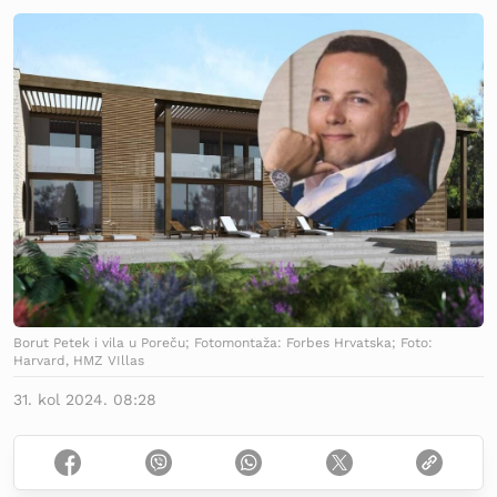
Borut Petek i vila u Poreču; Fotomontaža: Forbes Hrvatska; Foto:
Harvard, HMZ VIllas
31. kol 2024. 08:28