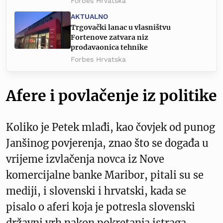
Forbes Hrvatska
AKTUALNO
Trgovački lanac u vlasništvu
Fortenove zatvara niz
prodavaonica tehnike
Forbes Hrvatska
Afere i povlačenje iz politike
Koliko je Petek mlađi, kao čovjek od punog
Janšinog povjerenja, znao što se događa u
vrijeme izvlačenja novca iz Nove
komercijalne banke Maribor, pitali su se
mediji, i slovenski i hrvatski, kada se
pisalo o aferi koja je potresla slovenski
državni vrh nakon pokretanja istraga.