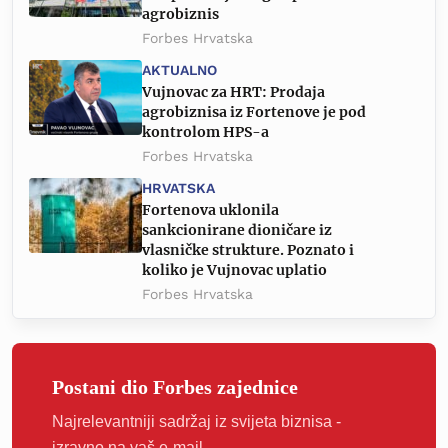
agrobiznis
Forbes Hrvatska
AKTUALNO
Vujnovac za HRT: Prodaja
agrobiznisa iz Fortenove je pod
kontrolom HPS-a
Forbes Hrvatska
HRVATSKA
Fortenova uklonila
sankcionirane dioničare iz
vlasničke strukture. Poznato i
koliko je Vujnovac uplatio
Forbes Hrvatska
Postani dio Forbes zajednice
Najrelevantniji sadržaj iz svijeta biznisa -
izravno na vaš e-mail.