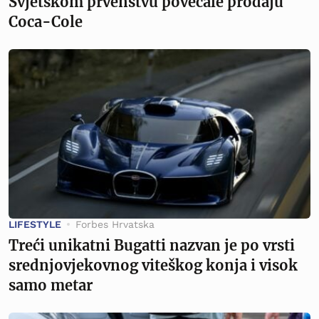
Svjetskom prvenstvu povećale prodaju
Coca-Cole
LIFESTYLE
Forbes Hrvatska
Treći unikatni Bugatti nazvan je po vrsti
srednjovjekovnog viteškog konja i visok
samo metar