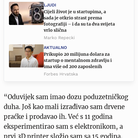
LJUDI
Cijeli život je u startupima, a
sada je otkrio strast prema
fotografiji – i da su ta dva svijeta
vrlo slična
Marko Repecki
AKTUALNO
Prikupio 20 milijuna dolara za
startup o mentalnom zdravlju i
ima više od 200 zaposlenih
Forbes Hrvatska
“Oduvijek sam imao dozu poduzetničkog
duha. Još kao mali izrađivao sam drvene
praćke i prodavao ih. Već s 11 godina
eksperimentirao sam s elektronikom, a
prvi 3D printer složio sam sa 15 godina.