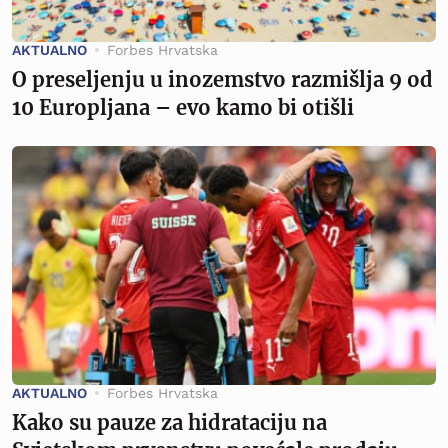
AKTUALNO
Forbes Hrvatska
O preseljenju u inozemstvo razmišlja 9 od
10 Europljana – evo kamo bi otišli
AKTUALNO
Forbes Hrvatska
Kako su pauze za hidrataciju na