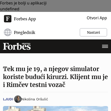
Forbes je bolji u aplikaciji
undefined
Otvori App
Forbes App
Preglednik
Nastavi
Tek mu je 19, a njegov simulator
koriste budući kirurzi. Klijent mu je
i Rimčev testni vozač
LJUDI
Nikolina Oršulić