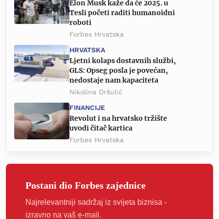
Elon Musk kaže da će 2025. u
Tesli početi raditi humanoidni
roboti
Forbes Hrvatska
HRVATSKA
Ljetni kolaps dostavnih službi,
GLS: Opseg posla je povećan,
nedostaje nam kapaciteta
Nikolina Oršulić
FINANCIJE
Revolut i na hrvatsko tržište
uvodi čitač kartica
Forbes Hrvatska
Postani dio Forbes zajednice
Najrelevantniji sadržaj iz svijeta biznisa -
izravno na vaš e-mail.