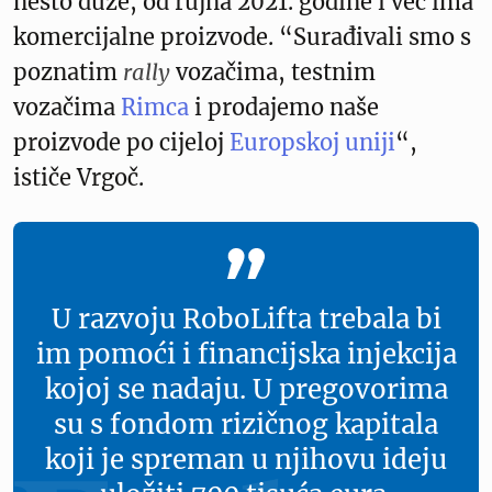
nešto duže, od rujna 2021. godine i već ima
komercijalne proizvode. “Surađivali smo s
poznatim
rally
vozačima, testnim
vozačima
Rimca
i prodajemo naše
proizvode po cijeloj
Europskoj uniji
“,
ističe Vrgoč.
U razvoju RoboLifta trebala bi
im pomoći i financijska injekcija
kojoj se nadaju. U pregovorima
su s fondom rizičnog kapitala
koji je spreman u njihovu ideju