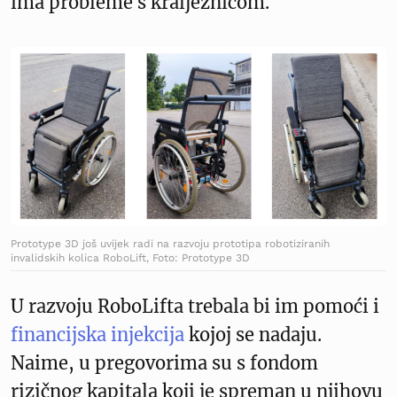
ima probleme s kralježnicom.
Prototype 3D još uvijek radi na razvoju prototipa robotiziranih
invalidskih kolica RoboLift, Foto: Prototype 3D
U razvoju RoboLifta trebala bi im pomoći i
financijska injekcija
kojoj se nadaju.
Naime, u pregovorima su s fondom
rizičnog kapitala koji je spreman u njihovu