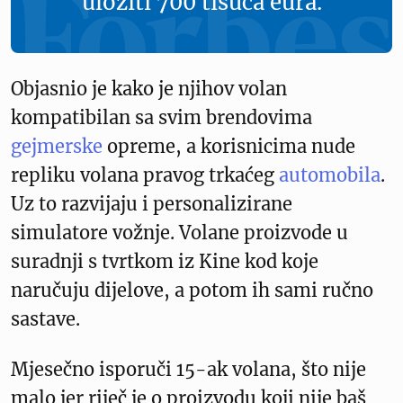
uložiti 700 tisuća eura.
Objasnio je kako je njihov volan
kompatibilan sa svim brendovima
gejmerske
opreme, a korisnicima nude
repliku volana pravog trkaćeg
automobila
.
Uz to razvijaju i personalizirane
simulatore vožnje. Volane proizvode u
suradnji s tvrtkom iz Kine kod koje
naručuju dijelove, a potom ih sami ručno
sastave.
Mjesečno isporuči 15-ak volana, što nije
malo jer riječ je o proizvodu koji nije baš