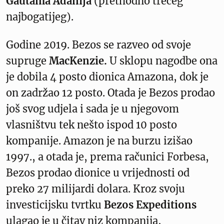
Gautama Adanija
(prethodno trećeg
najbogatijeg).
Godine 2019. Bezos se razveo od svoje
supruge
MacKenzie.
U sklopu nagodbe ona
je dobila 4 posto dionica Amazona, dok je
on zadržao 12 posto. Otada je Bezos prodao
još svog udjela i sada je u njegovom
vlasništvu tek nešto ispod 10 posto
kompanije. Amazon je na burzu izišao
1997., a otada je, prema računici Forbesa,
Bezos prodao dionice u vrijednosti od
preko 27 milijardi dolara. Kroz svoju
investicijsku tvrtku
Bezos Expeditions
ulagao je u čitav niz kompanija,