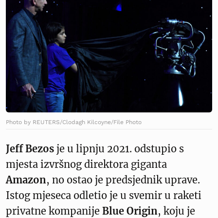
Photo by REUTERS/Clodagh Kilcoyne/File Photo
Jeff Bezos
je u lipnju 2021. odstupio s
mjesta izvršnog direktora giganta
Amazon
, no ostao je predsjednik uprave.
Istog mjeseca odletio je u svemir u raketi
privatne kompanije
Blue Origin
, koju je