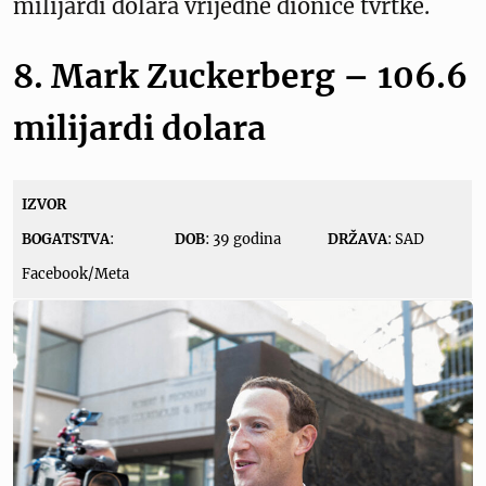
milijardi dolara vrijedne dionice tvrtke.
8. Mark Zuckerberg – 106.6
milijardi dolara
IZVOR
BOGATSTVA
:
DOB
: 39 godina
DRŽAVA
: SAD
Facebook/Meta