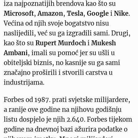
iza najpoznatijih brendova kao što su
Microsoft
,
Amazon
,
Tesla
,
Google
i
Nike
.
Većina od njih svoje bogatstvo nisu
naslijedili, već su ga izgradili sami. Drugi,
kao što su
Rupert Murdoch
i
Mukesh
Ambani
, imali su pomoć jer su ušli u
obiteljski biznis, no kasnije su ga sami
značajno proširili i stvorili carstva u
industrijama.
Forbes od 1987. prati svjetske milijardere,
a ranije ove godine na njihovu godišnju
listu dospjelo je njih 2.640. Forbes tijekom
godine na dnevnoj bazi ažurira podatke o