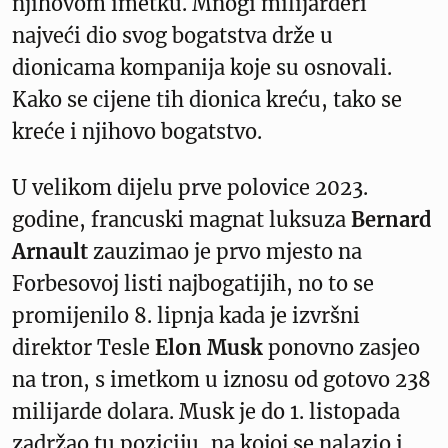
njihovom imetku. Mnogi milijarderi
najveći dio svog bogatstva drže u
dionicama kompanija koje su osnovali.
Kako se cijene tih dionica kreću, tako se
kreće i njihovo bogatstvo.
U velikom dijelu prve polovice 2023.
godine, francuski magnat luksuza
Bernard
Arnault
zauzimao je prvo mjesto na
Forbesovoj listi najbogatijih, no to se
promijenilo 8. lipnja kada je izvršni
direktor Tesle
Elon Musk
ponovno zasjeo
na tron, s imetkom u iznosu od gotovo 238
milijarde dolara. Musk je do 1. listopada
zadržao tu poziciju, na kojoj se nalazio i