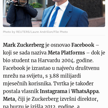
Photo by REUTERS/Laure Andrillon/File Photo
Mark Zuckerberg
je osnovao
Facebook
–
koji se sada naziva
Meta Platforms
– dok je
bio student na Harvardu 2004. godine.
Facebook je izrastao u najveću društvenu
mrežu na svijetu, s 3.88 milijardi
mjesečnih korisnika. Tvrtka je također
postala vlasnik
Instagrama
i
WhatsAppa
.
Meta
, čiji je Zuckerberg izvršni direktor,
na burzu je izišla 2012. godine, a