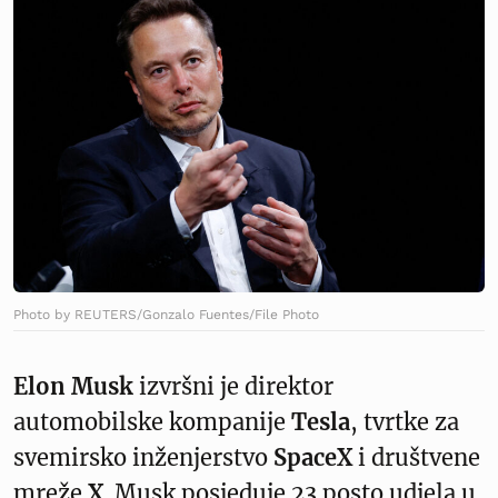
Photo by REUTERS/Gonzalo Fuentes/File Photo
Elon Musk
izvršni je direktor
automobilske kompanije
Tesla
, tvrtke za
svemirsko inženjerstvo
SpaceX
i društvene
mreže
X
. Musk posjeduje 23 posto udjela u