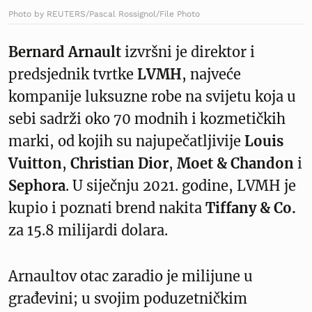
Photo by REUTERS/Pascal Rossignol/File Photo
Bernard Arnault
izvršni je direktor i
predsjednik tvrtke
LVMH
, najveće
kompanije luksuzne robe na svijetu koja u
sebi sadrži oko 70 modnih i kozmetičkih
marki, od kojih su najupečatljivije
Louis
Vuitton
,
Christian Dior
,
Moet & Chandon
i
Sephora
. U siječnju 2021. godine, LVMH je
kupio i poznati brend nakita
Tiffany & Co.
za 15.8 milijardi dolara.
Arnaultov otac zaradio je milijune u
građevini; u svojim poduzetničkim