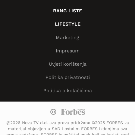
RANG LISTE
LIFESTYLE
Marketing
Impresum
Uvjeti korištenja
Politika privatnosti
Politika o kolačićima
@2026 Nova TV d.d. sva prava pridržana.©2025 FORBES za
materijal objavljen u SAD i ostalim FORBES izdanjima sva
prava zadržana. FORBES je zaštitni znak koji se koristi pod