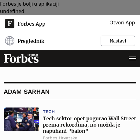
Forbes je bolji u aplikaciji
undefined
Otvori App
Forbes App
Preglednik
Nastavi
ADAM SARHAN
TECH
Tech sektor opet pogurao Wall Street
prema rekordima, no možda je
napuhani "balon"
Forbes Hrvatska