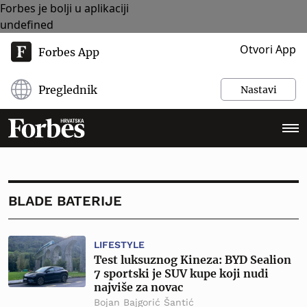
Forbes je bolji u aplikaciji
undefined
Otvori App
Forbes App
Preglednik
Nastavi
BLADE BATERIJE
LIFESTYLE
Test luksuznog Kineza: BYD Sealion
7 sportski je SUV kupe koji nudi
najviše za novac
Bojan Bajgorić Šantić