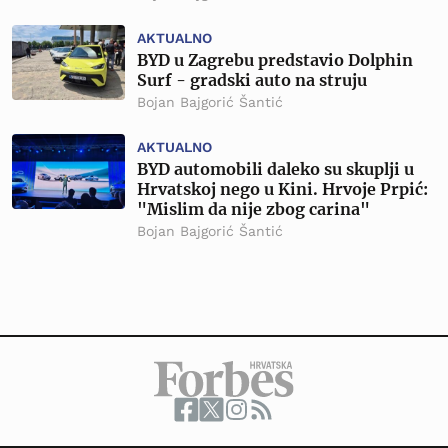
AKTUALNO
BYD u Zagrebu predstavio Dolphin
Surf - gradski auto na struju
Bojan Bajgorić Šantić
AKTUALNO
BYD automobili daleko su skuplji u
Hrvatskoj nego u Kini. Hrvoje Prpić:
"Mislim da nije zbog carina"
Bojan Bajgorić Šantić