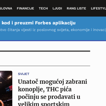
SLOVNA
FINANCIJE
TECH
LJUDI
RANG LISTE
LIFESTY
 kod i preuzmi Forbes aplikaciju
stvo čitanja vijesti iz poslovnog svijeta, ekonomije i inovaci
SVIJET
Unatoč mogućoj zabrani
konoplje, THC pića
počinju se prodavati u
velikim sportskim