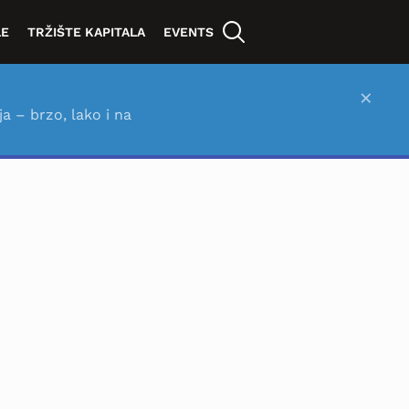
LE
TRŽIŠTE KAPITALA
EVENTS
×
ja – brzo, lako i na