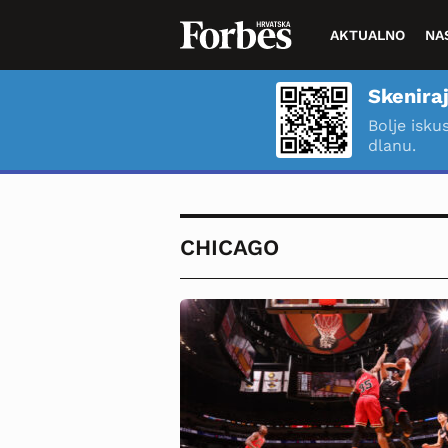
AKTUALNO
NA
Skeniraj
Bolje isku
dlanu.
CHICAGO