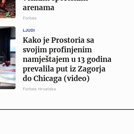
arenama
Forbes
LJUDI
Kako je Prostoria sa
svojim profinjenim
namještajem u 13 godina
prevalila put iz Zagorja
do Chicaga (video)
Forbes Hrvatska