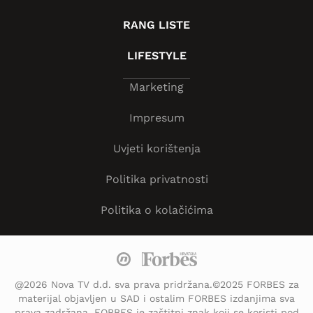
RANG LISTE
LIFESTYLE
Marketing
Impresum
Uvjeti korištenja
Politika privatnosti
Politika o kolačićima
@2026 Nova TV d.d. sva prava pridržana.©2025 FORBES za
materijal objavljen u SAD i ostalim FORBES izdanjima sva
prava zadržana. FORBES je zaštitni znak koji se koristi pod