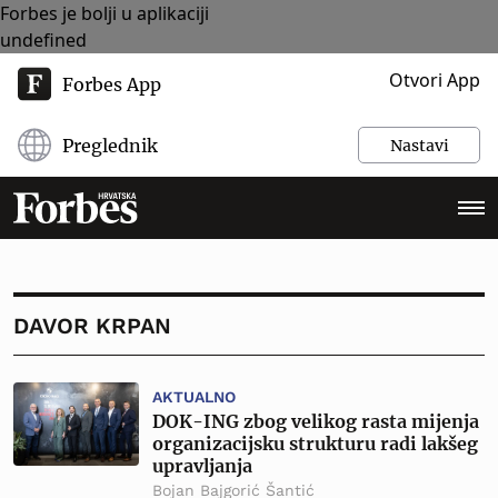
Forbes je bolji u aplikaciji
undefined
Otvori App
Forbes App
Preglednik
Nastavi
DAVOR KRPAN
AKTUALNO
DOK-ING zbog velikog rasta mijenja
organizacijsku strukturu radi lakšeg
upravljanja
Bojan Bajgorić Šantić