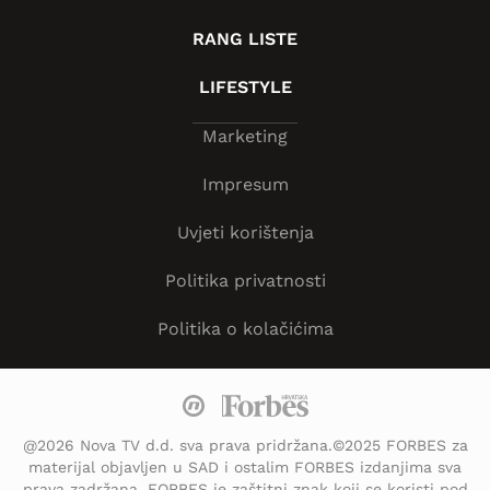
RANG LISTE
LIFESTYLE
Marketing
Impresum
Uvjeti korištenja
Politika privatnosti
Politika o kolačićima
@2026 Nova TV d.d. sva prava pridržana.©2025 FORBES za
materijal objavljen u SAD i ostalim FORBES izdanjima sva
prava zadržana. FORBES je zaštitni znak koji se koristi pod