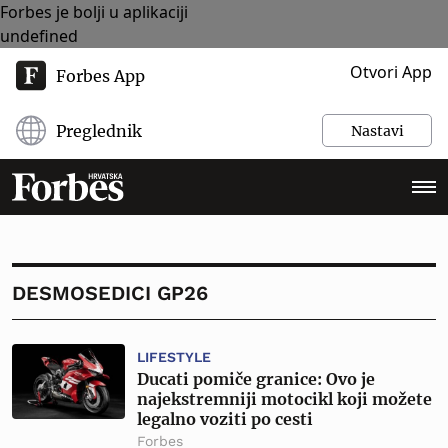
Forbes je bolji u aplikaciji
undefined
Otvori App
Forbes App
Preglednik
Nastavi
DESMOSEDICI GP26
LIFESTYLE
Ducati pomiče granice: Ovo je
najekstremniji motocikl koji možete
legalno voziti po cesti
Forbes