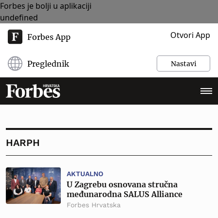
Forbes je bolji u aplikaciji
undefined
Otvori App
Forbes App
Preglednik
Nastavi
HARPH
AKTUALNO
U Zagrebu osnovana stručna
međunarodna SALUS Alliance
Forbes Hrvatska