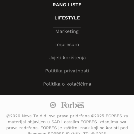
RANG LISTE
LIFESTYLE
Marketing
Impresum
Uvjeti korištenja
Politika privatnosti
Politika o kolačićima
@2026 Nova TV d.d. sva prava pridržana.©2025 FORBES za
materijal objavljen u SAD i ostalim FORBES izdanjima sva
prava zadržana. FORBES je zaštitni znak koji se koristi pod
licencom FORBES IP (HK) LTD. © 2026