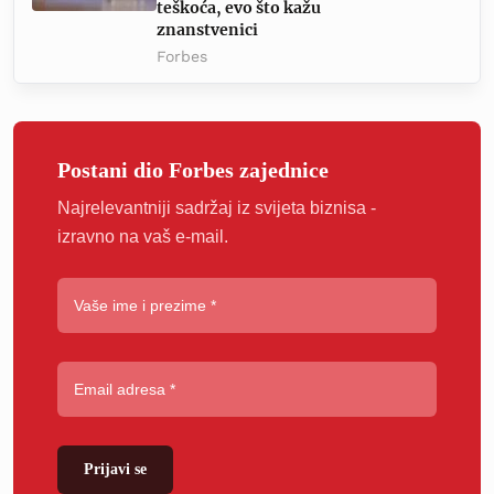
teškoća, evo što kažu
znanstvenici
Forbes
Postani dio Forbes zajednice
Najrelevantniji sadržaj iz svijeta biznisa -
izravno na vaš e-mail.
Prijavi se