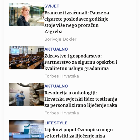
SVIJET
Francuzi izračunali: Pauze za
cigarete poslodavce godišnje
stoje više nego proračun
Zagreba
Borivoje Dokler
AKTUALNO
Zdravstvo i gospodarstvo:
Partnerstvo za sigurnu opskrbu i
kvalitetnu uslugu građanima
Forbes Hrvatska
AKTUALNO
Revolucija u onkologiji:
Hrvatska svjetski lider testiranja
za personalizirano liječenje raka
Forbes Hrvatska
LIFESTYLE
Lijekovi poput Ozempica mogu
se koristiti za liječenje niza