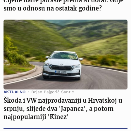
Cijene nafte porasle prema 81 dolar. Gdje
smo u odnosu na ostatak godine?
AKTUALNO
Bojan Bajgorić Šantić
Škoda i VW najprodavaniji u Hrvatskoj u
srpnju, slijede dva 'Japanca', a potom
najpopularniji 'Kinez'