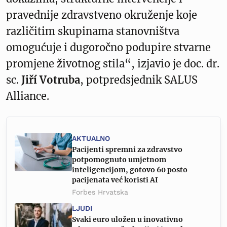
pravednije zdravstveno okruženje koje
različitim skupinama stanovništva
omogućuje i dugoročno podupire stvarne
promjene životnog stila“, izjavio je doc. dr.
sc.
Jiří Votruba
, potpredsjednik SALUS
Alliance.
AKTUALNO
Pacijenti spremni za zdravstvo
potpomognuto umjetnom
inteligencijom, gotovo 60 posto
pacijenata već koristi AI
Forbes Hrvatska
LJUDI
Svaki euro uložen u inovativno