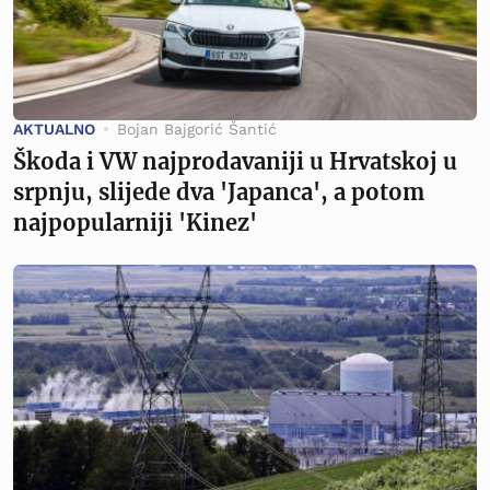
AKTUALNO
Bojan Bajgorić Šantić
Škoda i VW najprodavaniji u Hrvatskoj u
srpnju, slijede dva 'Japanca', a potom
najpopularniji 'Kinez'