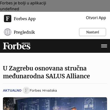
Forbes je bolji u aplikaciji
undefined
Otvori App
Forbes App
Preglednik
Nastavi
U Zagrebu osnovana stručna
međunarodna SALUS Alliance
AKTUALNO
Forbes Hrvatska