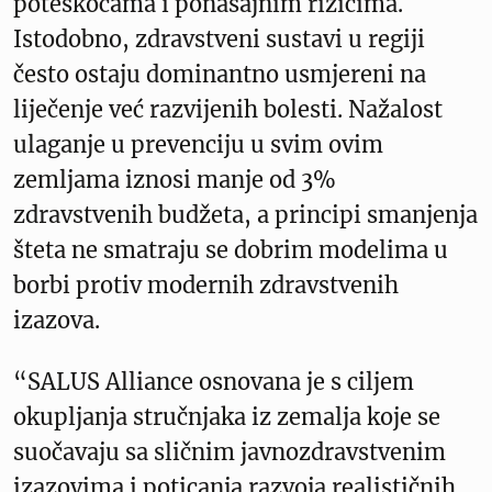
poteškoćama i ponašajnim rizicima.
Istodobno, zdravstveni sustavi u regiji
često ostaju dominantno usmjereni na
liječenje već razvijenih bolesti. Nažalost
ulaganje u prevenciju u svim ovim
zemljama iznosi manje od 3%
zdravstvenih budžeta, a principi smanjenja
šteta ne smatraju se dobrim modelima u
borbi protiv modernih zdravstvenih
izazova.
“SALUS Alliance osnovana je s ciljem
okupljanja stručnjaka iz zemalja koje se
suočavaju sa sličnim javnozdravstvenim
izazovima i poticanja razvoja realističnih,