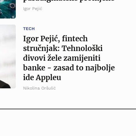
Igor Pejić
TECH
Igor Pejić, fintech
stručnjak: Tehnološki
divovi žele zamijeniti
banke - zasad to najbolje
ide Appleu
Nikolina Oršulić