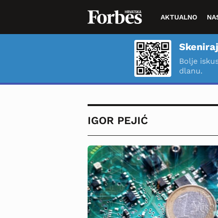
AKTUALNO
NA
Skeniraj
Bolje isku
dlanu.
IGOR PEJIĆ