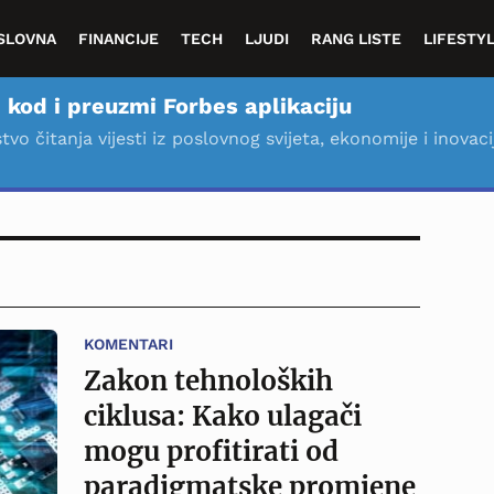
SLOVNA
FINANCIJE
TECH
LJUDI
RANG LISTE
LIFESTY
 kod i preuzmi Forbes aplikaciju
stvo čitanja vijesti iz poslovnog svijeta, ekonomije i inovaci
KOMENTARI
Zakon tehnoloških
ciklusa: Kako ulagači
mogu profitirati od
paradigmatske promjene