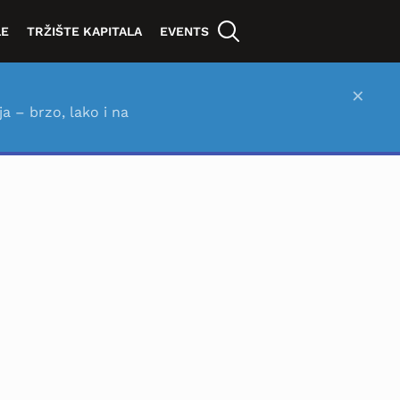
LE
TRŽIŠTE KAPITALA
EVENTS
×
ja – brzo, lako i na