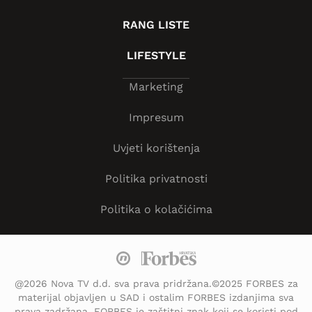
RANG LISTE
LIFESTYLE
Marketing
Impresum
Uvjeti korištenja
Politika privatnosti
Politika o kolačićima
@2026 Nova TV d.d. sva prava pridržana.©2025 FORBES za
materijal objavljen u SAD i ostalim FORBES izdanjima sva
prava zadržana. FORBES je zaštitni znak koji se koristi pod