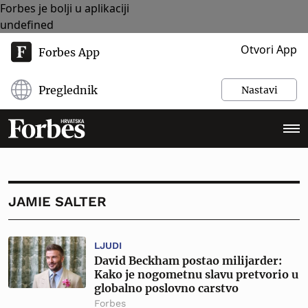
Forbes je bolji u aplikaciji
undefined
Otvori App
Forbes App
Preglednik
Nastavi
JAMIE SALTER
LJUDI
David Beckham postao milijarder:
Kako je nogometnu slavu pretvorio u
globalno poslovno carstvo
Forbes