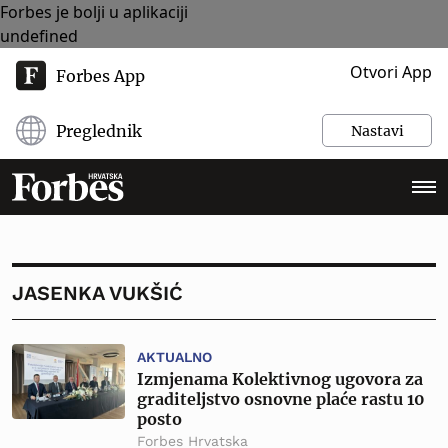
Forbes je bolji u aplikaciji
undefined
Otvori App
Forbes App
Preglednik
Nastavi
JASENKA VUKŠIĆ
AKTUALNO
Izmjenama Kolektivnog ugovora za
graditeljstvo osnovne plaće rastu 10
posto
Forbes Hrvatska