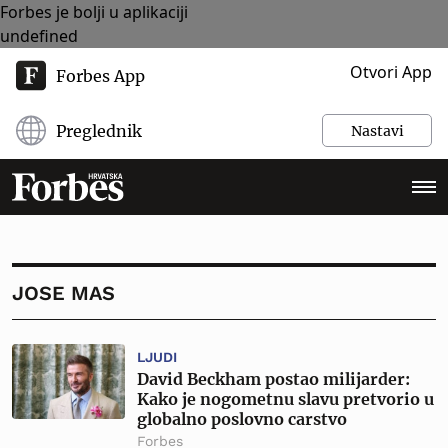
Forbes je bolji u aplikaciji
undefined
Otvori App
Forbes App
Preglednik
Nastavi
JOSE MAS
LJUDI
David Beckham postao milijarder:
Kako je nogometnu slavu pretvorio u
globalno poslovno carstvo
Forbes