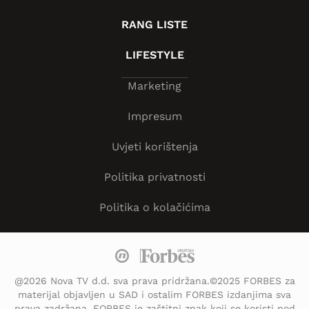
RANG LISTE
LIFESTYLE
Marketing
Impresum
Uvjeti korištenja
Politika privatnosti
Politika o kolačićima
@2026 Nova TV d.d. sva prava pridržana.©2025 FORBES za
materijal objavljen u SAD i ostalim FORBES izdanjima sva
prava zadržana. FORBES je zaštitni znak koji se koristi pod