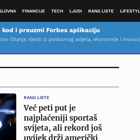
SLOVNA
FINANCIJE
TECH
LJUDI
RANG LISTE
LIFESTY
 kod i preuzmi Forbes aplikaciju
stvo čitanja vijesti iz poslovnog svijeta, ekonomije i inovaci
RANG LISTE
Već peti put je
najplaćeniji sportaš
svijeta, ali rekord još
uvijek drži američki