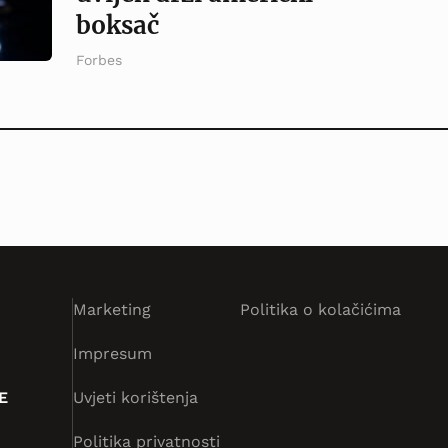
boksač
Forbes
Marketing
Politika o kolačićima
Impresum
E
Uvjeti korištenja
Politika privatnosti