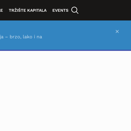
LE
TRŽIŠTE KAPITALA
EVENTS
×
ja – brzo, lako i na