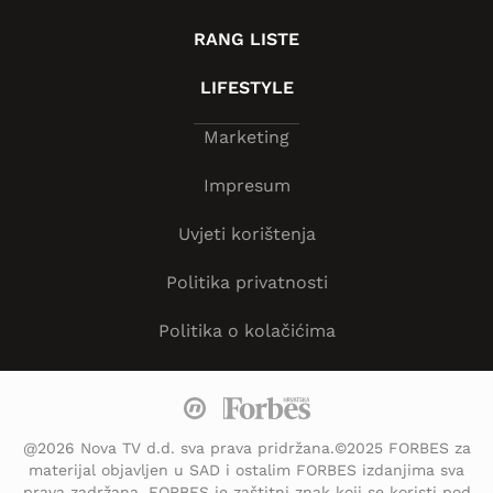
RANG LISTE
LIFESTYLE
Marketing
Impresum
Uvjeti korištenja
Politika privatnosti
Politika o kolačićima
@2026 Nova TV d.d. sva prava pridržana.©2025 FORBES za
materijal objavljen u SAD i ostalim FORBES izdanjima sva
prava zadržana. FORBES je zaštitni znak koji se koristi pod