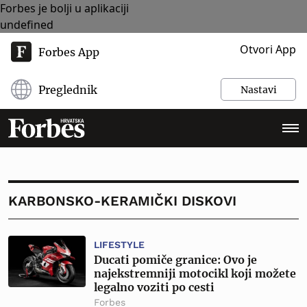
Forbes je bolji u aplikaciji
undefined
Otvori App
Forbes App
Preglednik
Nastavi
KARBONSKO-KERAMIČKI DISKOVI
LIFESTYLE
Ducati pomiče granice: Ovo je
najekstremniji motocikl koji možete
legalno voziti po cesti
Forbes