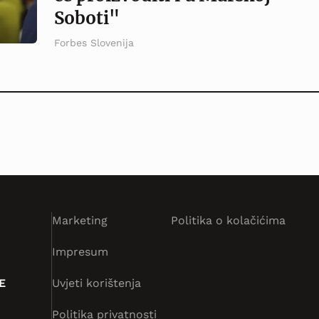
Soboti"
Forbes Slovenija
Marketing
Politika o kolačićima
Impresum
E
Uvjeti korištenja
Politika privatnosti