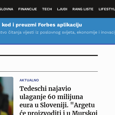
SLOVNA
FINANCIJE
TECH
LJUDI
RANG LISTE
LIFESTY
 kod i preuzmi Forbes aplikaciju
stvo čitanja vijesti iz poslovnog svijeta, ekonomije i inovaci
AKTUALNO
Tedeschi najavio
ulaganje 60 milijuna
eura u Sloveniji. "Argetu
će proizvoditi i u Murskoj