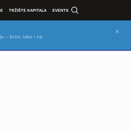
LE
TRŽIŠTE KAPITALA
EVENTS
×
ja – brzo, lako i na