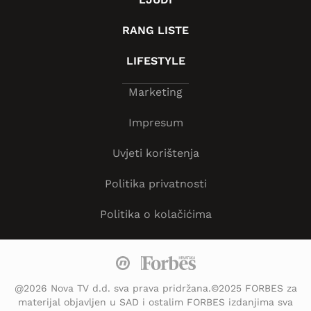
RANG LISTE
LIFESTYLE
Marketing
Impresum
Uvjeti korištenja
Politika privatnosti
Politika o kolačićima
@2026 Nova TV d.d. sva prava pridržana.©2025 FORBES za
materijal objavljen u SAD i ostalim FORBES izdanjima sva