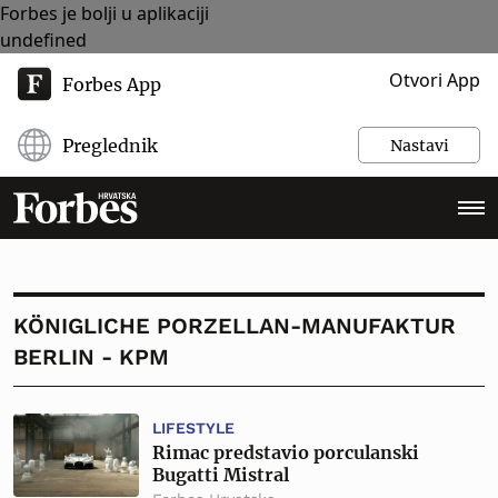
Forbes je bolji u aplikaciji
undefined
Otvori App
Forbes App
Preglednik
Nastavi
KÖNIGLICHE PORZELLAN-MANUFAKTUR
BERLIN - KPM
LIFESTYLE
Rimac predstavio porculanski
Bugatti Mistral