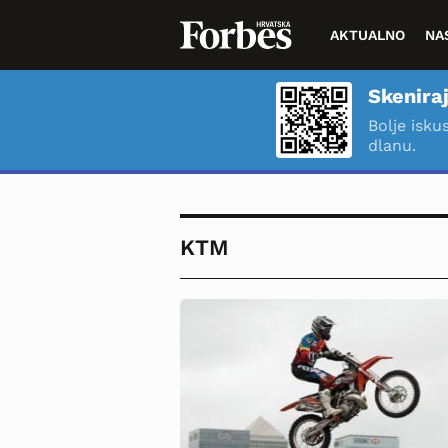
AKTUALNO
NA
Skeniraj
Bolje isku
dlanu.
KTM