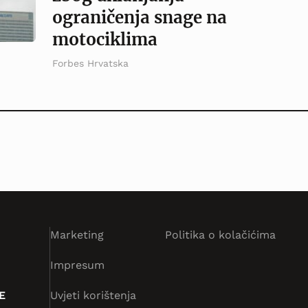
ograničenja snage na
motociklima
Forbes Hrvatska
Marketing
Politika o kolačićima
Impresum
E
Uvjeti korištenja