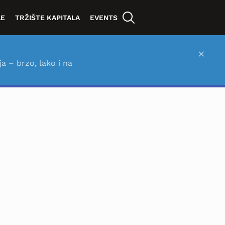
LE
TRŽIŠTE KAPITALA
EVENTS
×
ja – brzo, lako i na