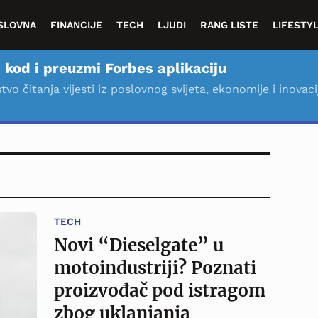
SLOVNA
FINANCIJE
TECH
LJUDI
RANG LISTE
LIFESTY
 kod i preuzmi Forbes aplikaciju
stvo čitanja vijesti iz poslovnog svijeta, ekonomije i inovaci
TECH
Novi “Dieselgate” u
motoindustriji? Poznati
proizvođač pod istragom
zbog uklanjanja