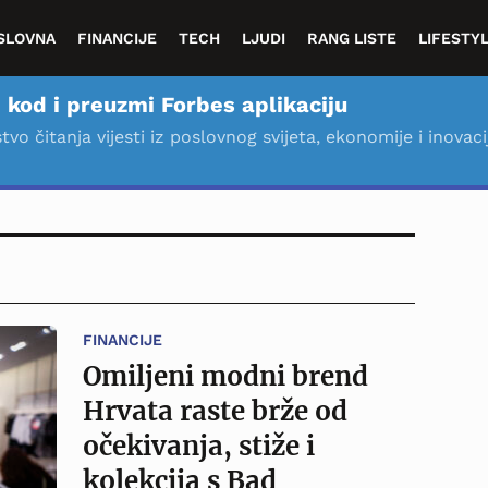
SLOVNA
FINANCIJE
TECH
LJUDI
RANG LISTE
LIFESTY
 kod i preuzmi Forbes aplikaciju
stvo čitanja vijesti iz poslovnog svijeta, ekonomije i inovaci
FINANCIJE
Omiljeni modni brend
Hrvata raste brže od
očekivanja, stiže i
kolekcija s Bad