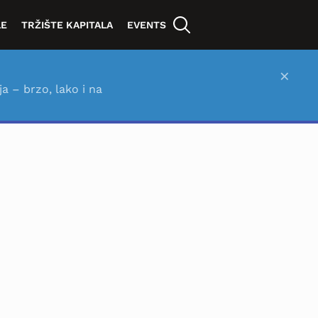
LE
TRŽIŠTE KAPITALA
EVENTS
×
ja – brzo, lako i na