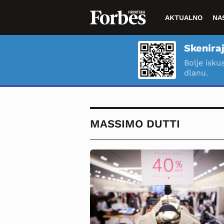
AKTUALNO
NA
Skeniraj
Bolje isku
dlanu.
MASSIMO DUTTI