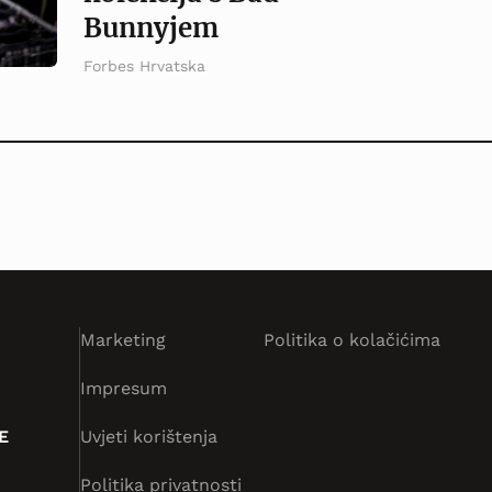
Bunnyjem
Forbes Hrvatska
Marketing
Politika o kolačićima
Impresum
E
Uvjeti korištenja
Politika privatnosti