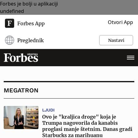
Forbes je bolji u aplikaciji
undefined
Otvori App
Forbes App
Preglednik
Nastavi
MEGATRON
LJUDI
Ovo je "kraljica droge" koja je
Trumpa nagovorila da kanabis
proglasi manje štetnim. Danas gradi
Starbucks za marihuanu