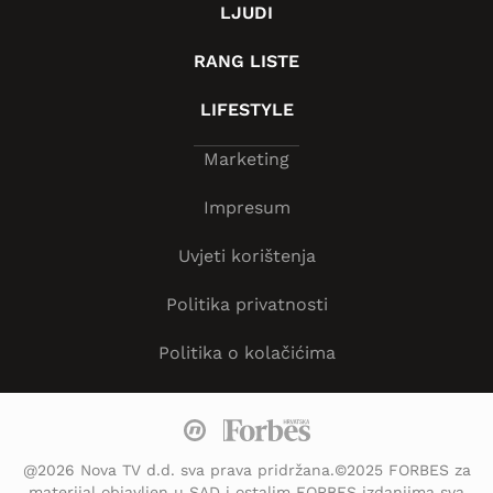
LJUDI
RANG LISTE
LIFESTYLE
Marketing
Impresum
Uvjeti korištenja
Politika privatnosti
Politika o kolačićima
@2026 Nova TV d.d. sva prava pridržana.©2025 FORBES za
materijal objavljen u SAD i ostalim FORBES izdanjima sva