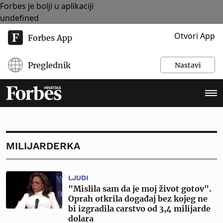
Forbes je bolji u aplikaciji
undefined
Otvori App
Forbes App
Preglednik
Nastavi
MILIJARDERKA
LJUDI
"Mislila sam da je moj život gotov".
Oprah otkrila događaj bez kojeg ne
bi izgradila carstvo od 3,4 milijarde
dolara