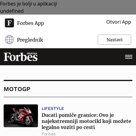
Forbes je bolji u aplikaciji
undefined
Otvori App
Forbes App
Preglednik
Nastavi
MOTOGP
LIFESTYLE
Ducati pomiče granice: Ovo je
najekstremniji motocikl koji možete
legalno voziti po cesti
Forbes