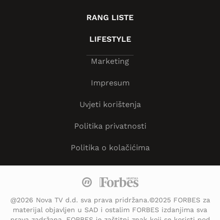
RANG LISTE
LIFESTYLE
Marketing
Impresum
Uvjeti korištenja
Politika privatnosti
Politika o kolačićima
@2026 Nova TV d.d. sva prava pridržana.©2025 FORBES za
materijal objavljen u SAD i ostalim FORBES izdanjima sva
prava zadržana. FORBES je zaštitni znak koji se koristi pod