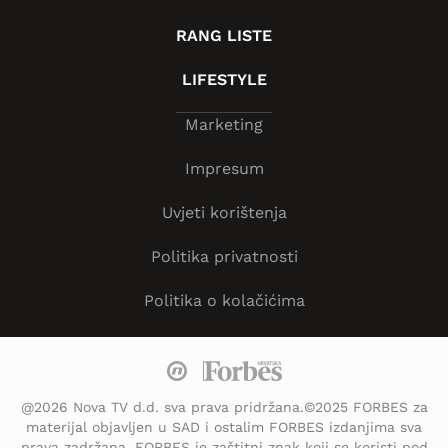
RANG LISTE
LIFESTYLE
Marketing
Impresum
Uvjeti korištenja
Politika privatnosti
Politika o kolačićima
@2026 Nova TV d.d. sva prava pridržana.©2025 FORBES za
materijal objavljen u SAD i ostalim FORBES izdanjima sva
prava zadržana. FORBES je zaštitni znak koji se koristi pod