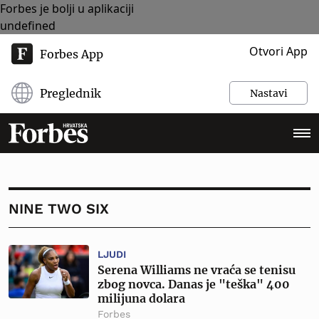
Forbes je bolji u aplikaciji
undefined
Otvori App
Forbes App
Preglednik
Nastavi
NINE TWO SIX
LJUDI
Serena Williams ne vraća se tenisu
zbog novca. Danas je "teška" 400
milijuna dolara
Forbes