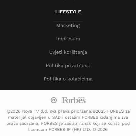
LIFESTYLE
Marketing
Impresum
Uvjeti korištenja
Politika privatnosti
Politika o kolačićima
@2026 Nova TV d.d. sva prava pridržana.©2025 FORBES za
materijal objavljen u SAD i ostalim FORBES izdanjima sva
prava zadržana. FORBES je zaštitni znak koji se koristi pod
licencom FORBES IP (HK) LTD. © 2026