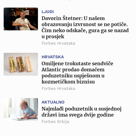
LJUDI
Davorin Štetner: U našem
obrazovanju izvrsnost se ne potiče.
Čim neko odskače, gura ga se nazad
u prosjek
Forbes Hrvatska
HRVATSKA
Omiljene trokutaste sendviče
Atlantic prodao domaćem
poduzetniku uspješnom u
kozmetičkom biznisu
Forbes Hrvatska
AKTUALNO
Najmlađi poduzetnik u susjednoj
državi ima svega dvije godine
Forbes Srbija