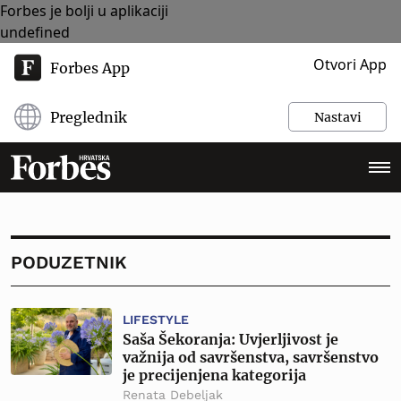
Forbes je bolji u aplikaciji
undefined
Otvori App
Forbes App
Preglednik
Nastavi
PODUZETNIK
LIFESTYLE
Saša Šekoranja: Uvjerljivost je
važnija od savršenstva, savršenstvo
je precijenjena kategorija
Renata Debeljak