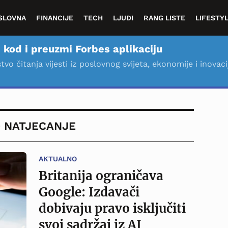
SLOVNA
FINANCIJE
TECH
LJUDI
RANG LISTE
LIFESTY
 kod i preuzmi Forbes aplikaciju
stvo čitanja vijesti iz poslovnog svijeta, ekonomije i inovaci
O NATJECANJE
AKTUALNO
Britanija ograničava
Google: Izdavači
dobivaju pravo isključiti
svoj sadržaj iz AI