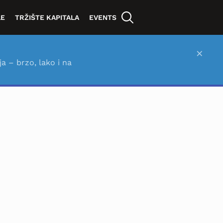
LE
TRŽIŠTE KAPITALA
EVENTS
×
ja – brzo, lako i na