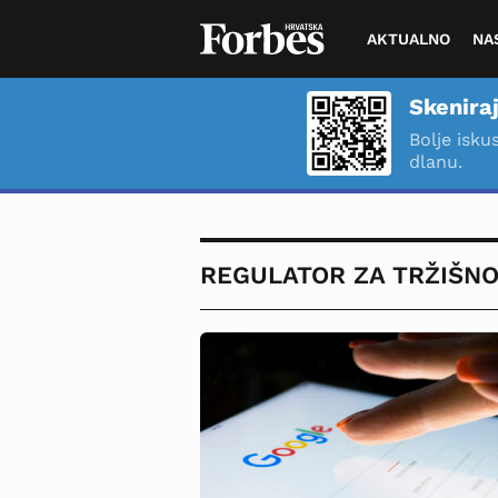
AKTUALNO
NA
Skeniraj
Bolje isku
dlanu.
REGULATOR ZA TRŽIŠN