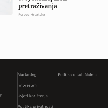
pretraživanja
Forbes Hrvatska
Marketing
Politika o kolačićima
Impresum
E
Uvjeti korištenja
Politika privatnosti