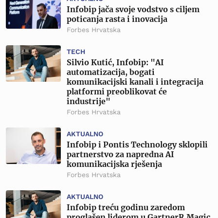
Infobip jača svoje vodstvo s ciljem
poticanja rasta i inovacija
Forbes Hrvatska
TECH
Silvio Kutić, Infobip: "AI
automatizacija, bogati
komunikacijski kanali i integracija
platformi preoblikovat će
industrije"
Forbes Hrvatska
AKTUALNO
Infobip i Pontis Technology sklopili
partnerstvo za napredna AI
komunikacijska rješenja
Forbes Hrvatska
AKTUALNO
Infobip treću godinu zaredom
proglašen liderom u GartnerR Magic