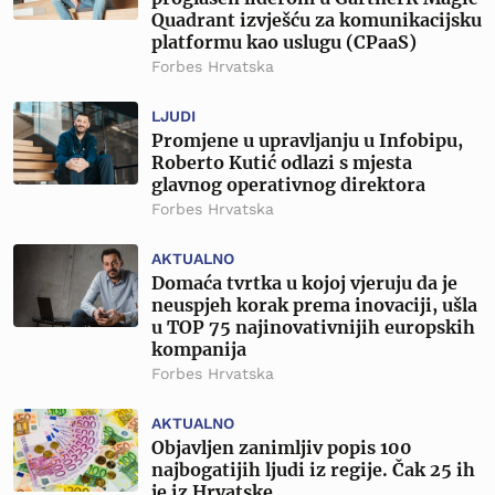
Quadrant izvješću za komunikacijsku
platformu kao uslugu (CPaaS)
Forbes Hrvatska
LJUDI
Promjene u upravljanju u Infobipu,
Roberto Kutić odlazi s mjesta
glavnog operativnog direktora
Forbes Hrvatska
AKTUALNO
Domaća tvrtka u kojoj vjeruju da je
neuspjeh korak prema inovaciji, ušla
u TOP 75 najinovativnijih europskih
kompanija
Forbes Hrvatska
AKTUALNO
Objavljen zanimljiv popis 100
najbogatijih ljudi iz regije. Čak 25 ih
je iz Hrvatske