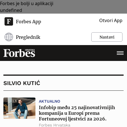
Forbes je bolji u aplikaciji
undefined
Otvori App
Forbes App
Preglednik
Nastavi
SILVIO KUTIĆ
AKTUALNO
Infobip među 25 najinovativnijih
kompanija u Europi prema
Fortuneovoj ljestvici za 2026.
Forbes Hrvatska