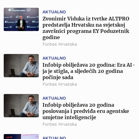
AKTUALNO
Zvonimir Viduka iz tvrtke ALTPRO
predstavlja Hrvatsku na svjetskoj
završnici programa EY Poduzetnik
godine
Forbes Hrvatska
AKTUALNO
Infobip obilježava 20 godina: Era AI-
ja je stigla, a sljedećih 20 godina
počinje sada
Forbes Hrvatska
AKTUALNO
Infobip obilježava 20 godina
poslovanja i predviđa eru agentske
umjetne inteligencije
Forbes Hrvatska
AKTUALNO