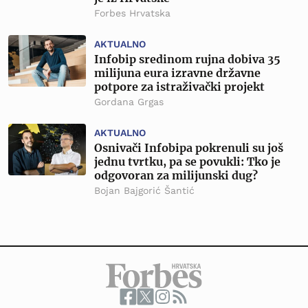
Forbes Hrvatska
AKTUALNO
Infobip sredinom rujna dobiva 35
milijuna eura izravne državne
potpore za istraživački projekt
Gordana Grgas
AKTUALNO
Osnivači Infobipa pokrenuli su još
jednu tvrtku, pa se povukli: Tko je
odgovoran za milijunski dug?
Bojan Bajgorić Šantić