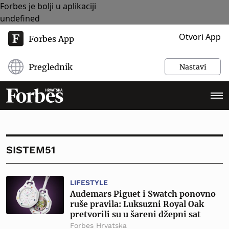
Forbes je bolji u aplikaciji
undefined
Otvori App
Forbes App
Preglednik
Nastavi
SISTEM51
LIFESTYLE
Audemars Piguet i Swatch ponovno
ruše pravila: Luksuzni Royal Oak
pretvorili su u šareni džepni sat
Forbes Hrvatska