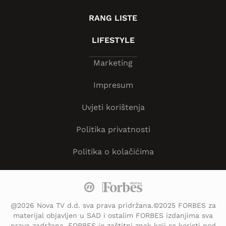
RANG LISTE
LIFESTYLE
Marketing
Impresum
Uvjeti korištenja
Politika privatnosti
Politika o kolačićima
@2026 Nova TV d.d. sva prava pridržana.©2025 FORBES za
materijal objavljen u SAD i ostalim FORBES izdanjima sva
prava zadržana. FORBES je zaštitni znak koji se koristi pod