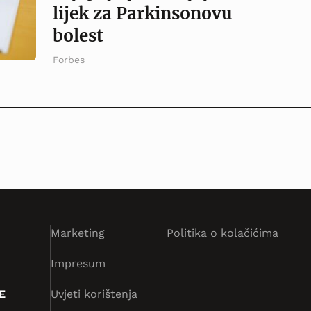
lijek za Parkinsonovu
bolest
Forbes
Marketing
Politika o kolačićima
Impresum
E
Uvjeti korištenja