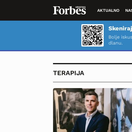
AKTUALNO
NA
Skeniraj
Bolje isku
dlanu.
TERAPIJA