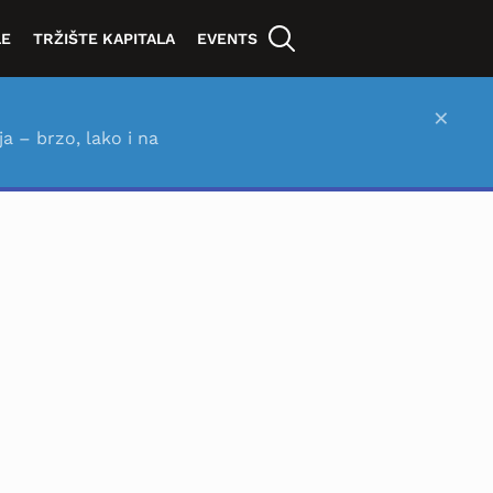
LE
TRŽIŠTE KAPITALA
EVENTS
×
ja – brzo, lako i na