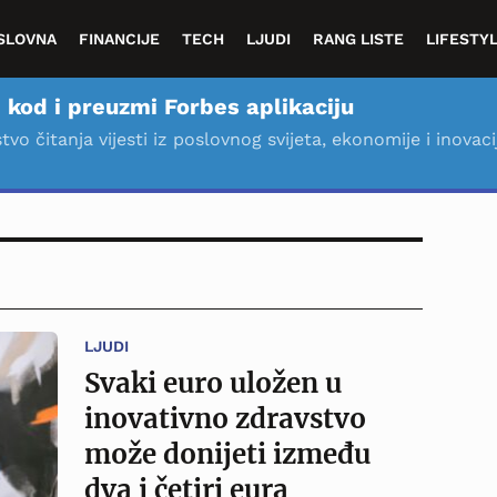
SLOVNA
FINANCIJE
TECH
LJUDI
RANG LISTE
LIFESTY
 kod i preuzmi Forbes aplikaciju
stvo čitanja vijesti iz poslovnog svijeta, ekonomije i inovaci
LJUDI
Svaki euro uložen u
inovativno zdravstvo
može donijeti između
dva i četiri eura