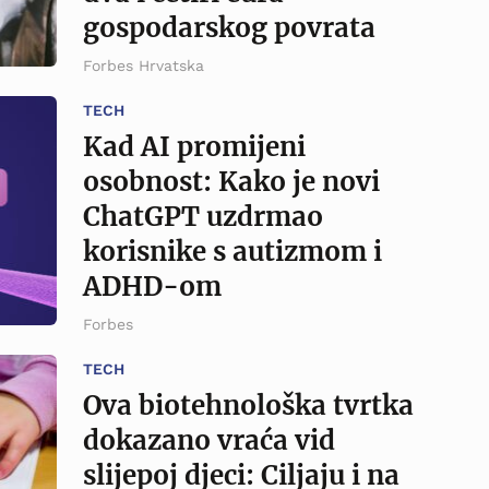
gospodarskog povrata
Forbes Hrvatska
TECH
Kad AI promijeni
osobnost: Kako je novi
ChatGPT uzdrmao
korisnike s autizmom i
ADHD-om
Forbes
TECH
Ova biotehnološka tvrtka
dokazano vraća vid
slijepoj djeci: Ciljaju i na