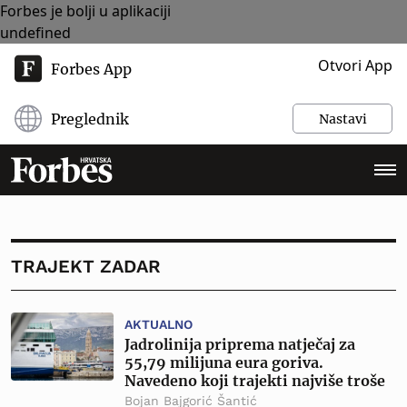
Forbes je bolji u aplikaciji
undefined
Otvori App
Forbes App
Preglednik
Nastavi
TRAJEKT ZADAR
AKTUALNO
Jadrolinija priprema natječaj za
55,79 milijuna eura goriva.
Navedeno koji trajekti najviše troše
Bojan Bajgorić Šantić