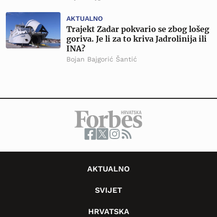
AKTUALNO
Trajekt Zadar pokvario se zbog lošeg
goriva. Je li za to kriva Jadrolinija ili
INA?
Bojan Bajgorić Šantić
AKTUALNO
SVIJET
HRVATSKA