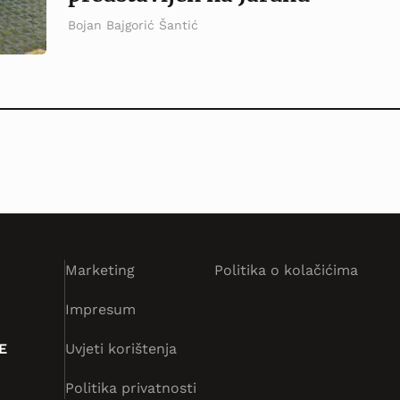
Bojan Bajgorić Šantić
Marketing
Politika o kolačićima
Impresum
E
Uvjeti korištenja
Politika privatnosti