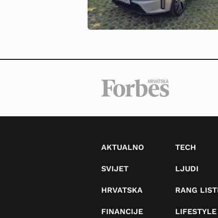
AKTUALNO
TECH
SVIJET
LJUDI
HRVATSKA
RANG LIST
FINANCIJE
LIFESTYLE