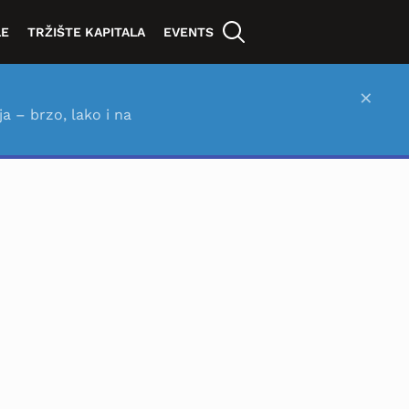
LE
TRŽIŠTE KAPITALA
EVENTS
×
ja – brzo, lako i na