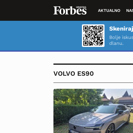
AKTUALNO
NA
Skeniraj
Bolje isku
dlanu.
VOLVO ES90