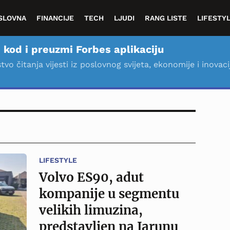
SLOVNA
FINANCIJE
TECH
LJUDI
RANG LISTE
LIFESTY
 kod i preuzmi Forbes aplikaciju
stvo čitanja vijesti iz poslovnog svijeta, ekonomije i inovaci
LIFESTYLE
Volvo ES90, adut
kompanije u segmentu
velikih limuzina,
predstavljen na Jarunu