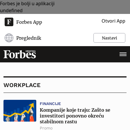
Forbes je bolji u aplikaciji
undefined
Otvori App
Forbes App
Preglednik
Nastavi
WORKPLACE
FINANCIJE
Kompanije koje traju: Zašto se
investitori ponovno okreću
stabilnom rastu
Promo