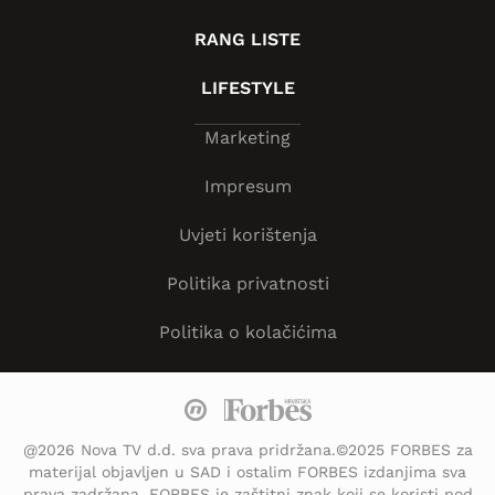
RANG LISTE
LIFESTYLE
Marketing
Impresum
Uvjeti korištenja
Politika privatnosti
Politika o kolačićima
@2026 Nova TV d.d. sva prava pridržana.©2025 FORBES za
materijal objavljen u SAD i ostalim FORBES izdanjima sva
prava zadržana. FORBES je zaštitni znak koji se koristi pod