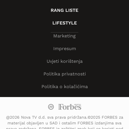
RANG LISTE
LIFESTYLE
Marketing
Impresum
Uvjeti korištenja
Politika privatnosti
Politika o kolačićima
@2026 Nova TV d.d. sva prava pridržana.©2025 FORBES za
materijal objavljen u SAD i ostalim FORBES izdanjima sva
prava zadržana. FORBES je zaštitni znak koji se koristi pod