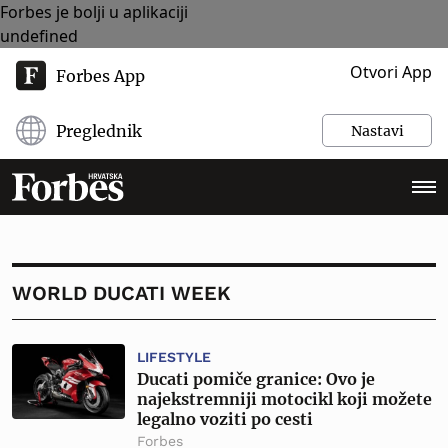
Forbes je bolji u aplikaciji
undefined
Otvori App
Forbes App
Preglednik
Nastavi
WORLD DUCATI WEEK
LIFESTYLE
Ducati pomiče granice: Ovo je
najekstremniji motocikl koji možete
legalno voziti po cesti
Forbes