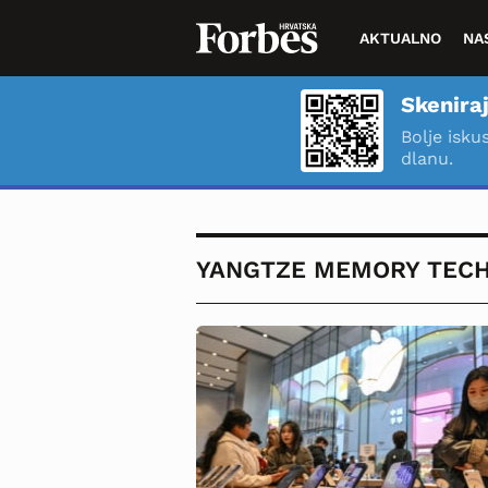
AKTUALNO
NA
Skeniraj
Bolje isku
dlanu.
YANGTZE MEMORY TEC