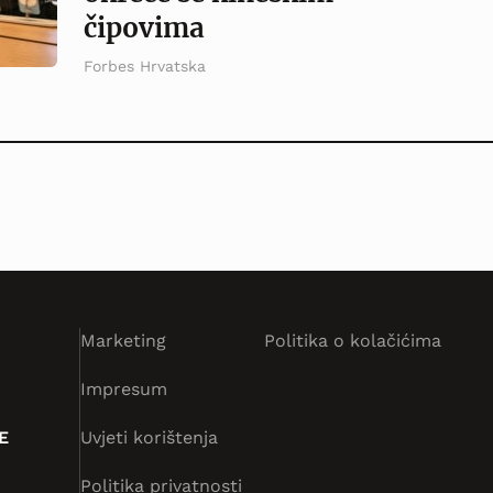
čipovima
Forbes Hrvatska
Marketing
Politika o kolačićima
Impresum
E
Uvjeti korištenja
Politika privatnosti