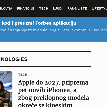
SLOVNA
FINANCIJE
TECH
LJUDI
RANG LISTE
LIFESTY
 kod i preuzmi Forbes aplikaciju
stvo čitanja vijesti iz poslovnog svijeta, ekonomije i inovaci
HNOLOGIES
TECH
Apple do 2027. priprema
pet novih iPhonea, a
zbog preklopnog modela
okreće se kineskim