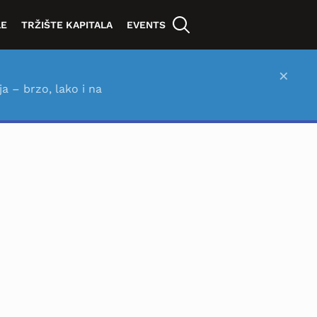
LE
TRŽIŠTE KAPITALA
EVENTS
×
ja – brzo, lako i na