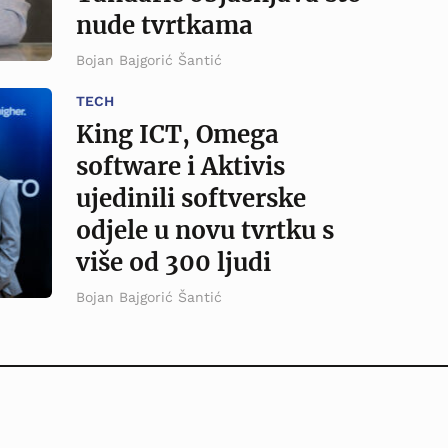
nude tvrtkama
Bojan Bajgorić Šantić
TECH
King ICT, Omega
software i Aktivis
ujedinili softverske
odjele u novu tvrtku s
više od 300 ljudi
Bojan Bajgorić Šantić