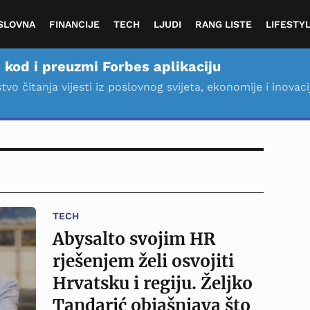
SLOVNA
FINANCIJE
TECH
LJUDI
RANG LISTE
LIFESTY
 kod i preuzmi Forbes aplikaciju
stvo čitanja vijesti iz poslovnog svijeta, ekonomije i inovaci
TECH
Abysalto svojim HR
rješenjem želi osvojiti
Hrvatsku i regiju. Željko
Tandarić objašnjava što