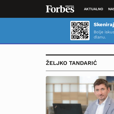
AKTUALNO
NA
Skeniraj
Bolje isku
dlanu.
ŽELJKO TANDARIĆ