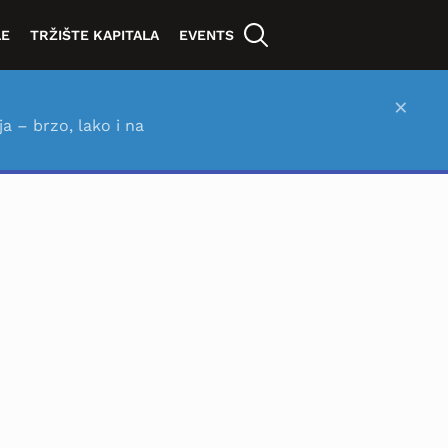
LE
TRŽIŠTE KAPITALA
EVENTS
×
ja – brzo, lako i na