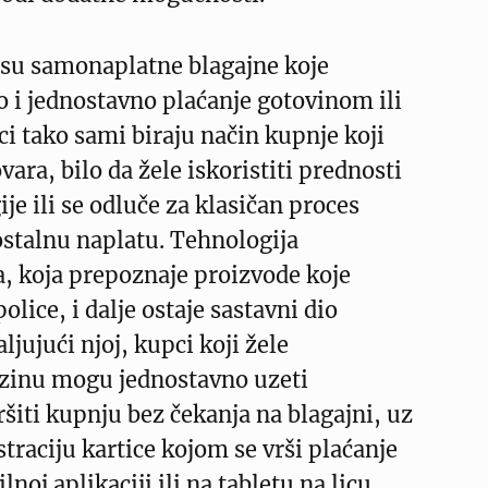
 su samonaplatne blagajne koje
 i jednostavno plaćanje gotovinom ili
i tako sami biraju način kupnje koji
ara, bilo da žele iskoristiti prednosti
je ili se odluče za klasičan proces
stalnu naplatu. Tehnologija
, koja prepoznaje proizvode koje
lice, i dalje ostaje sastavni dio
jujući njoj, kupci koji žele
zinu mogu jednostavno uzeti
ršiti kupnju bez čekanja na blagajni, uz
traciju kartice kojom se vrši plaćanje
oj aplikaciji ili na tabletu na licu