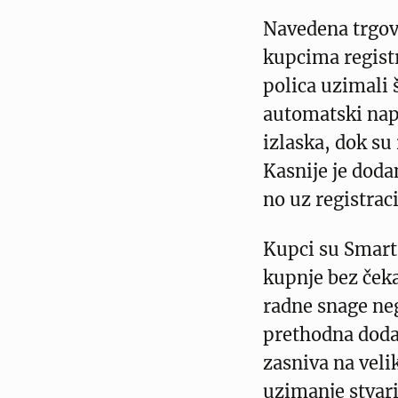
Navedena trgov
kupcima registr
polica uzimali š
automatski napl
izlaska, dok su
Kasnije je doda
no uz registrac
Kupci su Smart
kupnje bez ček
radne snage ne
prethodna dodat
zasniva na veli
uzimanje stvari