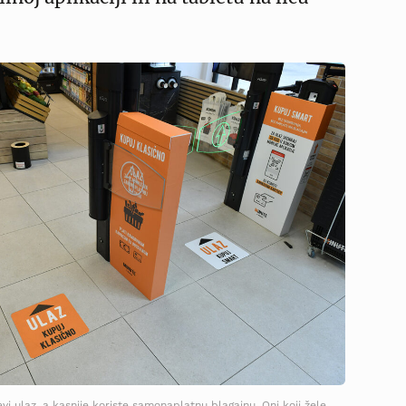
evi ulaz, a kasnije koriste samonaplatnu blagajnu. Oni koji žele