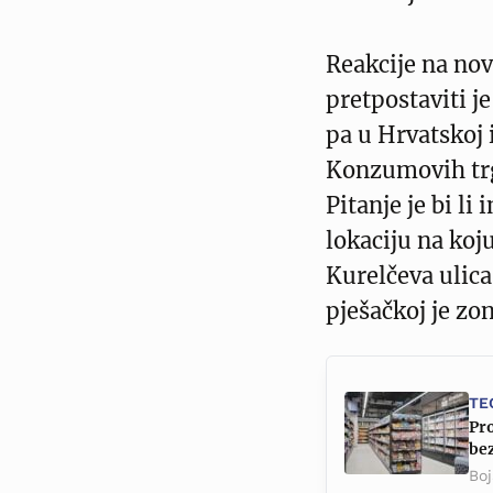
Reakcije na novu
pretpostaviti je
pa u Hrvatskoj 
Konzumovih trg
Pitanje je bi li 
lokaciju na ko
Kurelčeva ulica
pješačkoj je zo
TE
Pr
be
Boj