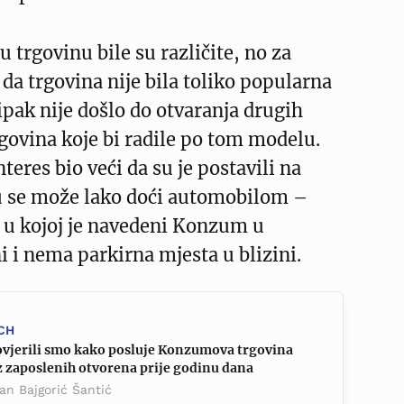
 trgovinu bile su različite, no za
 da trgovina nije bila toliko popularna
ipak nije došlo do otvaranja drugih
ovina koje bi radile po tom modelu.
interes bio veći da su je postavili na
ju se može lako doći automobilom –
 u kojoj je navedeni Konzum u
ni i nema parkirna mjesta u blizini.
CH
ovjerili smo kako posluje Konzumova trgovina
z zaposlenih otvorena prije godinu dana
an Bajgorić Šantić