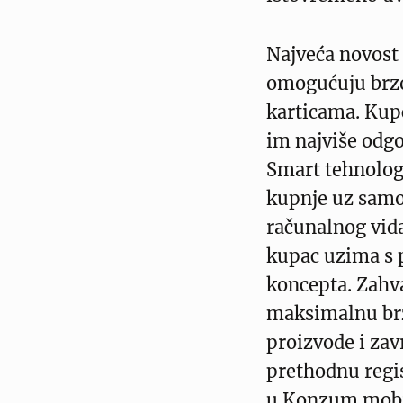
Najveća novost
omogućuju brzo
karticama. Kupc
im najviše odgov
Smart tehnologi
kupnje uz samo
računalnog vida
kupac uzima s po
koncepta. Zahval
maksimalnu br
proizvode i zav
prethodnu regis
u Konzum mobiln