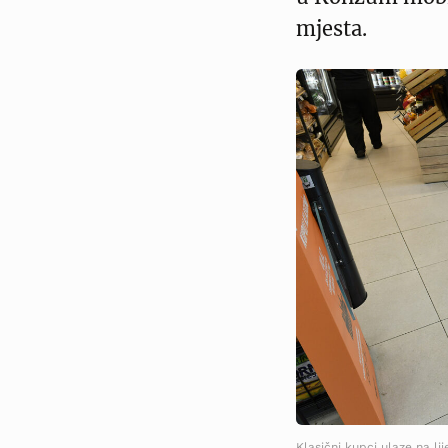
mjesta.
Klasični kupci ulaze na lij