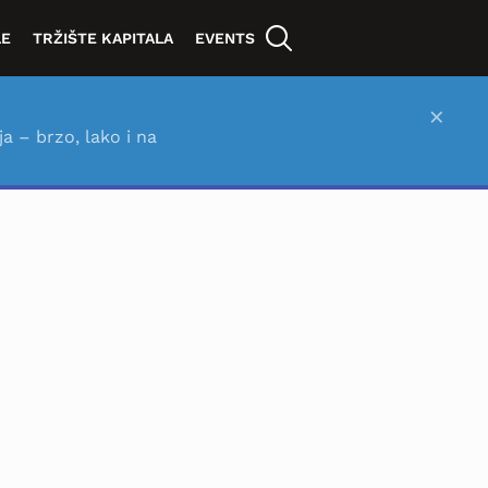
LE
TRŽIŠTE KAPITALA
EVENTS
×
ja – brzo, lako i na