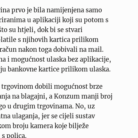
ina prvo je bila namijenjena samo
iranima u aplikaciji koji su potom s
to su htjeli, dok bi se stvari
atile s njihovih kartica prilikom
 račun nakon toga dobivali na mail.
na i mogućnost ulaska bez aplikacije,
iju bankovne kartice prilikom ulaska.
 trgovinom dobili mogućnost brze
anja na blagajni, a Konzum manji broj
go u drugim trgovinama. No, uz
na ulaganja, jer se cijeli sustav
kom broju kamera koje bilježe
 s polica.