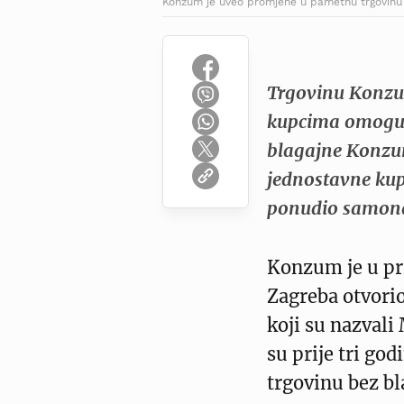
Konzum je uveo promjene u pametnu trgovinu 
Trgovinu Konzum
kupcima omoguć
blagajne Konzum
jednostavne kupn
ponudio samona
Konzum je u pri
Zagreba otvori
koji su nazvali 
su prije tri go
trgovinu bez bl