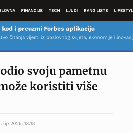
SLOVNA
FINANCIJE
TECH
LJUDI
RANG LISTE
LIFESTY
 kod i preuzmi Forbes aplikaciju
stvo čitanja vijesti iz poslovnog svijeta, ekonomije i inovaci
odio svoju pametnu
može koristiti više
5. lip 2026. 13:18