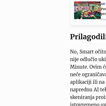
AK
Po
pro
Fo
Prilagodil
No, Smart očito
nije odlučio uk
Minute. Ovim će
neće ograničava
aplikaciji ili 
naprednu AI te
skeniranja proi
istovremeno uv