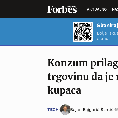
AKTUALNO
NA
Skeniraj
Bolje isku
dlanu.
Konzum prilag
trgovinu da je 
kupaca
TECH
Bojan Bajgorić Šantić
1