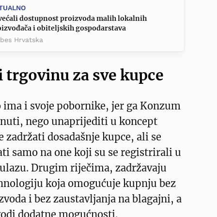
TUALNO
većali dostupnost proizvoda malih lokalnih
izvođača i obiteljskih gospodarstava
rbes Hrvatska
i trgovinu za sve kupce
 ima i svoje pobornike, jer ga Konzum
inuti, nego unaprijediti u koncept
 zadržati dosadašnje kupce, ali se
ti samo na one koji su se registrirali u
na ulazu. Drugim riječima, zadržavaju
hnologiju koja omogućuje kupnju bez
zvoda i bez zaustavljanja na blagajni, a
odi dodatne mogućnosti.