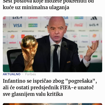
Šest poslova koje možete pokrenuti od
kuće uz minimalna ulaganja
AKTUALNO
Forbes
Infantino se ispričao zbog "pogrešaka",
ali će ostati predsjednik FIFA-e unatoč
sve glasnijem valu kritika