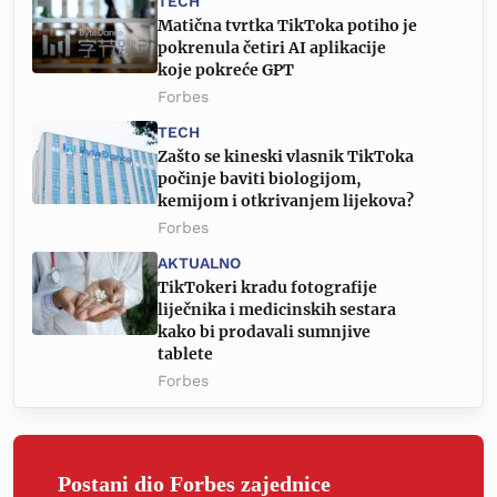
TECH
Matična tvrtka TikToka potiho je
pokrenula četiri AI aplikacije
koje pokreće GPT
Forbes
TECH
Zašto se kineski vlasnik TikToka
počinje baviti biologijom,
kemijom i otkrivanjem lijekova?
Forbes
AKTUALNO
TikTokeri kradu fotografije
liječnika i medicinskih sestara
kako bi prodavali sumnjive
tablete
Forbes
Postani dio Forbes zajednice