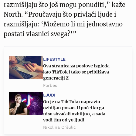
razmišljaju što još mogu ponuditi,” kaže
North. “Proučavaju što privlači ljude i
razmišljaju: ‘Možemo li mi jednostavno
postati vlasnici svega?'”
LIFESTYLE
Ova stranica za poslove izgleda
kao TikTok i tako se približava
generaciji Z
Forbes
LJUDI
On je na TikToku napravio
ozbiljan posao. U početku ga
nisu shvaćali ozbiljno, a sada
vodi tim od 70 ljudi
Nikolina Oršulić