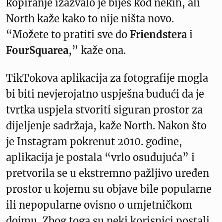
kopiranje izazvalo je bijes kod nekih, ali
North kaže kako to nije ništa novo.
“Možete to pratiti sve do
Friendstera
i
FourSquarea
,” kaže ona.
TikTokova aplikacija za fotografije mogla
bi biti nevjerojatno uspješna budući da je
tvrtka uspjela stvoriti siguran prostor za
dijeljenje sadržaja, kaže North. Nakon što
je Instagram pokrenut 2010. godine,
aplikacija je postala “vrlo osuđujuća” i
pretvorila se u ekstremno pažljivo uređen
prostor u kojemu su objave bile popularne
ili nepopularne ovisno o umjetničkom
dojmu. Zbog toga su neki korisnici postali