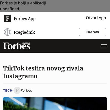
Forbes je bolji u aplikaciji
undefined
Otvori App
Forbes App
Preglednik
Nastavi
TikTok testira novog rivala
Instagramu
TECH
Forbes