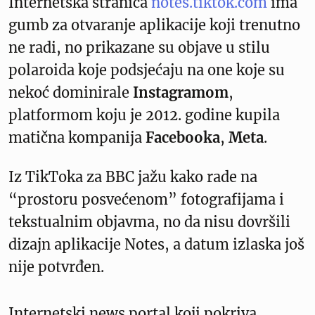
Internetska stranica
notes.tiktok.com
ima
gumb za otvaranje aplikacije koji trenutno
ne radi, no prikazane su objave u stilu
polaroida koje podsjećaju na one koje su
nekoć dominirale
Instagramom
,
platformom koju je 2012. godine kupila
matična kompanija
Facebooka
,
Meta
.
Iz TikToka za BBC jažu kako rade na
“prostoru posvećenom” fotografijama i
tekstualnim objavma, no da nisu dovršili
dizajn aplikacije Notes, a datum izlaska još
nije potvrđen.
Internetski news portal koji pokriva