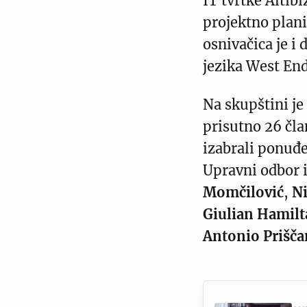
IT tvrtke Altibi
projektno plani
osnivačica je i
jezika West End
Na skupštini j
prisutno 26 čla
izabrali ponuđ
Upravni odbor 
Momčilović
,
Ni
Giulian Hamilt
Antonio Prišča