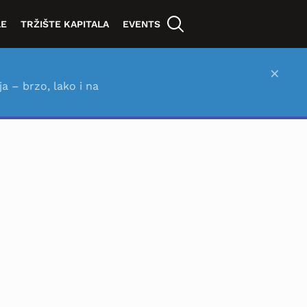
LE
TRŽIŠTE KAPITALA
EVENTS
×
ja – brzo, lako i na