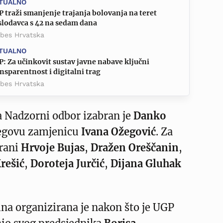
TUALNO
 traži smanjenje trajanja bolovanja na teret
slodavca s 42 na sedam dana
rbes Hrvatska
TUALNO
: Za učinkovit sustav javne nabave ključni
nsparentnost i digitalni trag
rbes Hrvatska
a Nadzorni odbor izabran je
Danko
jegovu zamjenicu
Ivana Ožegović
. Za
brani
Hrvoje Bujas
,
Dražen Oreščanin
,
rešić
,
Doroteja Jurčić
,
Dijana Gluhak
na organizirana je nakon što je UGP