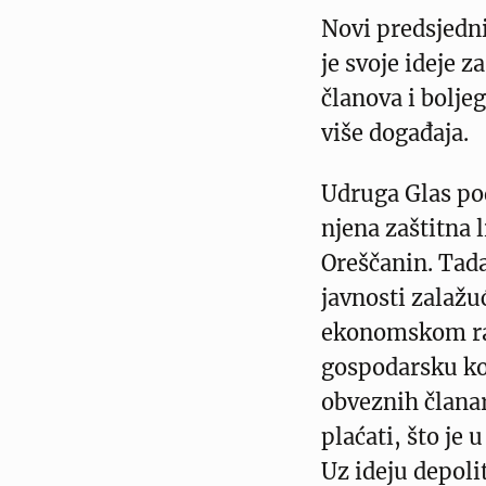
Novi predsjedn
je svoje ideje z
članova i bolje
više događaja.
Udruga Glas po
njena zaštitna l
Oreščanin. Tada
javnosti zalažu
ekonomskom rast
gospodarsku ko
obveznih članar
plaćati, što je
Uz ideju depoli