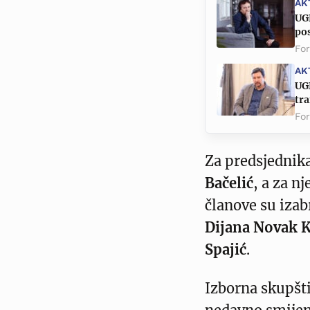
AK
UGP
po
Fo
AK
UGP
tra
Fo
Za predsjednik
Bačelić
, a za n
članove su iza
Dijana Novak K
Spajić
.
Izborna skupšti