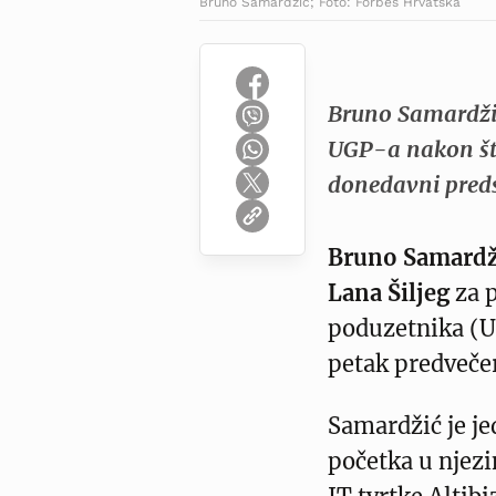
Bruno Samardžić; Foto: Forbes Hrvatska
Bruno Samardžić
UGP-a nakon što
donedavni preds
Bruno Samardž
Lana Šiljeg
za 
poduzetnika (U
petak predvečer
Samardžić je je
početka u njez