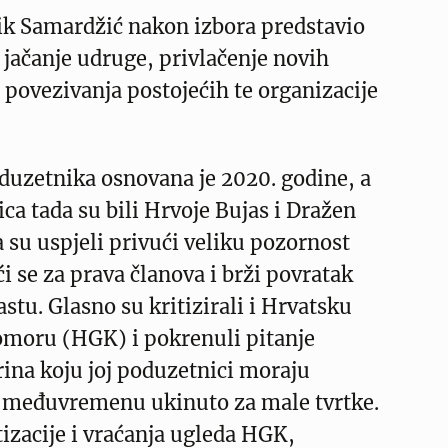
ik Samardžić nakon izbora predstavio
a jačanje udruge, privlačenje novih
g povezivanja postojećih te organizacije
duzetnika osnovana je 2020. godine, a
ica tada su bili Hrvoje Bujas i Dražen
 su uspjeli privući veliku pozornost
ći se za prava članova i brži povratak
u. Glasno su kritizirali i Hrvatsku
moru (HGK) i pokrenuli pitanje
ina koju joj poduzetnici moraju
 u međuvremenu ukinuto za male tvrtke.
tizacije i vraćanja ugleda HGK,