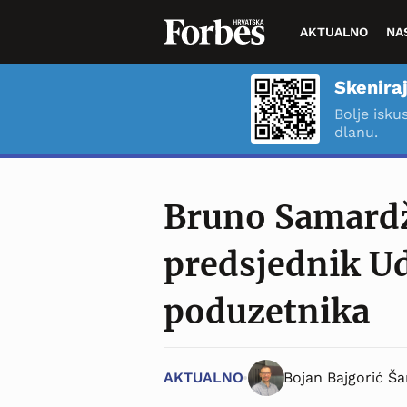
AKTUALNO
NA
Skeniraj
Bolje isku
dlanu.
Bruno Samardž
predsjednik U
poduzetnika
AKTUALNO
Bojan Bajgorić Ša