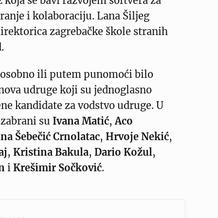
z koja se bavi razvojem softvera za
ranje i kolaboraciju. Lana Šiljeg
 direktorica zagrebačke škole stranih
.
e osobno ili putem punomoći bilo
nova udruge koji su jednoglasno
ene kandidate za vodstvo udruge. U
izabrani su
Ivana Matić
,
Aco
na
Šebečić Crnolatac
,
Hrvoje Nekić
,
aj
,
Kristina Bakula
,
Dario Kožul
,
n
i
Krešimir Sočković
.