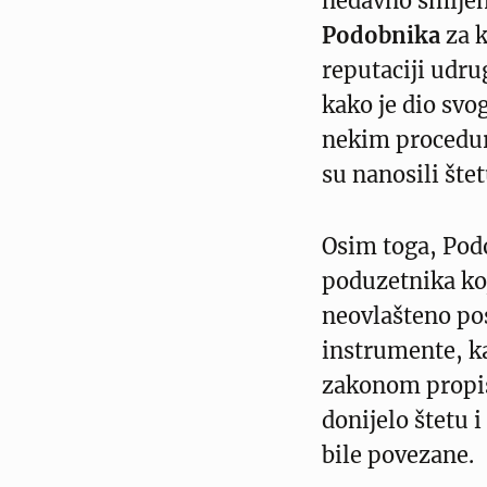
nedavno smijen
Podobnika
za k
reputaciji udru
kako je dio svo
nekim procedur
su nanosili šte
Osim toga, Pod
poduzetnika koj
neovlašteno pos
instrumente, ka
zakonom propisa
donijelo štetu 
bile povezane.