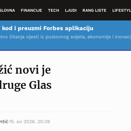
SLOVNA
FINANCIJE
TECH
LJUDI
RANG LISTE
LIFESTY
 kod i preuzmi Forbes aplikaciju
stvo čitanja vijesti iz poslovnog svijeta, ekonomije i inovaci
ić novi je
druge Glas
ntić
15. svi 2026. 20:29