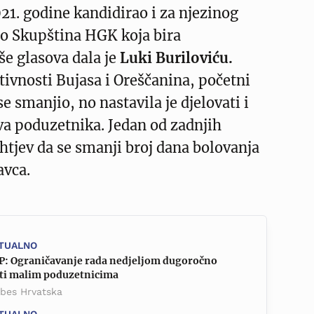
21. godine kandidirao i za njezinog
no Skupština HGK koja bira
še glasova dala je
Luki Buriloviću.
ivnosti Bujasa i Oreščanina, početni
e smanjio, no nastavila je djelovati i
ava poduzetnika. Jedan od zadnjih
ahtjev da se smanji broj dana bolovanja
avca.
TUALNO
P: Ograničavanje rada nedjeljom dugoročno
eti malim poduzetnicima
rbes Hrvatska