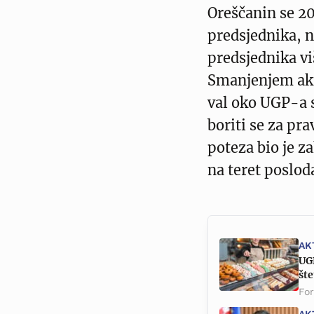
Oreščanin se 20
predsjednika, 
predsjednika vi
Smanjenjem akt
val oko UGP-a s
boriti se za pr
poteza bio je z
na teret poslod
AK
UG
št
Fo