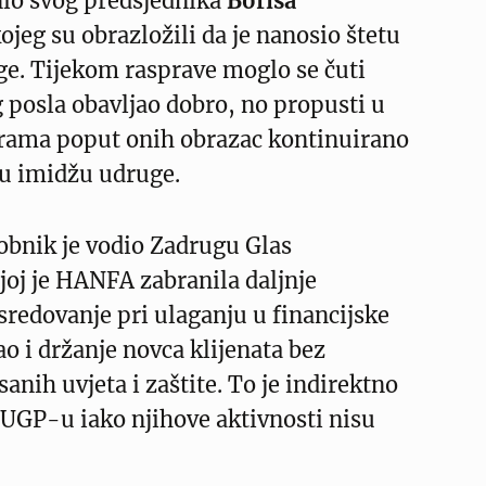
io svog predsjednika
Borisa
ojeg su obrazložili da je nanosio štetu
ge. Tijekom rasprave moglo se čuti
g posla obavljao dobro, no propusti u
ama poput onih obrazac kontinuirano
tu imidžu udruge.
obnik je vodio Zadrugu Glas
oj je HANFA zabranila daljnje
redovanje pri ulaganju u financijske
o i držanje novca klijenata bez
nih uvjeta i zaštite. To je indirektno
i UGP-u iako njihove aktivnosti nisu