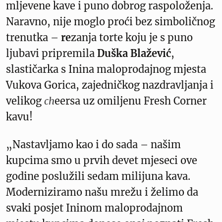
mljevene kave i puno dobrog raspoloženja.
Naravno, nije moglo proći bez simboličnog
trenutka –
re
zanja torte koju je s puno
ljubavi pripremila
Duška Blažević
,
slastičarka s Inina maloprodajnog mjesta
Vukova Gorica, zajedničkog nazdravljanja i
velikog
ch
eersa uz omiljenu Fresh Corner
kavu!
„Nastavljamo kao i do sada – našim
kupcima smo u prvih devet mjeseci ove
godine poslužili sedam milijuna kava.
Moderniziramo našu mrežu i želimo da
svaki posjet Ininom maloprodajnom