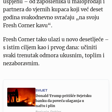
uspjehu – od zaposlenika u maloprodaji i
partnera do vjernih kupaca koji već deset
godina svakodnevno svraćaju „na svoju
Fresh Corner kavu“.
Fresh Corner tako ulazi u novo desetljeće –
s istim ciljem kao i prvog dana: učiniti
svaki trenutak odmora ukusnim, toplim i
nezaboravnim.
SVIJET
Donald Trump pritišće Svjetsku
banku da poveća ulaganja u
naftu i plin
Borivoje Dokler