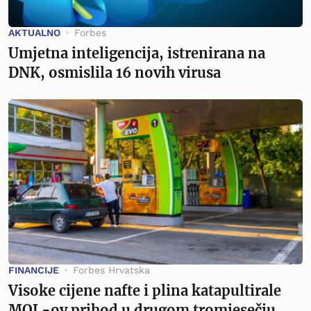
AKTUALNO
Forbes
Umjetna inteligencija, istrenirana na
DNK, osmislila 16 novih virusa
FINANCIJE
Forbes Hrvatska
Visoke cijene nafte i plina katapultirale
MOL-ov prihod u drugom tromjesečju