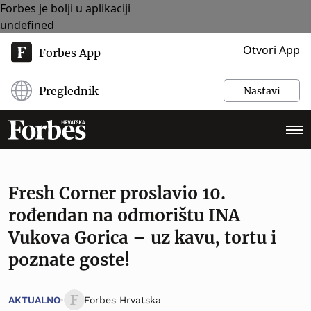
Forbes je bolji u aplikaciji
undefined
Otvori App
Forbes App
Preglednik
Nastavi
Fresh Corner proslavio 10.
rođendan na odmorištu INA
Vukova Gorica – uz kavu, tortu i
poznate goste!
AKTUALNO
Forbes Hrvatska