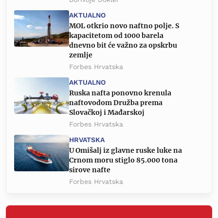
AKTUALNO
MOL otkrio novo naftno polje. S
kapacitetom od 1000 barela
dnevno bit će važno za opskrbu
zemlje
Forbes Hrvatska
AKTUALNO
Ruska nafta ponovno krenula
naftovodom Družba prema
Slovačkoj i Mađarskoj
Forbes Hrvatska
HRVATSKA
U Omišalj iz glavne ruske luke na
Crnom moru stiglo 85.000 tona
sirove nafte
Forbes Hrvatska