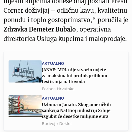
mjestu kupcima donese onaj poznati Fresh
Corner doživljaj – odličnu kavu, kvalitetnu
ponudu i toplo gostoprimstvo,“ poručila je
Zdravka Demeter Bubalo
, operativna
direktorica Usluga kupcima i maloprodaje.
AKTUALNO
JANAF: MOL nije stvorio uvjete
za maksimalni protok prilikom
testiranja naftovoda
Forbes Hrvatska
AKTUALNO
Uzbuna u Janafu: Zbog američkih
sankcija Naftnoj industriji Srbije
izgubit će desetke milijune eura
Borivoje Dokler