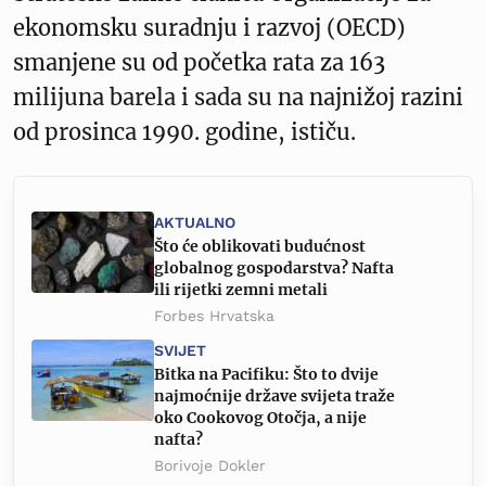
ekonomsku suradnju i razvoj (OECD)
smanjene su od početka rata za 163
milijuna barela i sada su na najnižoj razini
od prosinca 1990. godine, ističu.
AKTUALNO
Što će oblikovati budućnost
globalnog gospodarstva? Nafta
ili rijetki zemni metali
Forbes Hrvatska
SVIJET
Bitka na Pacifiku: Što to dvije
najmoćnije države svijeta traže
oko Cookovog Otočja, a nije
nafta?
Borivoje Dokler