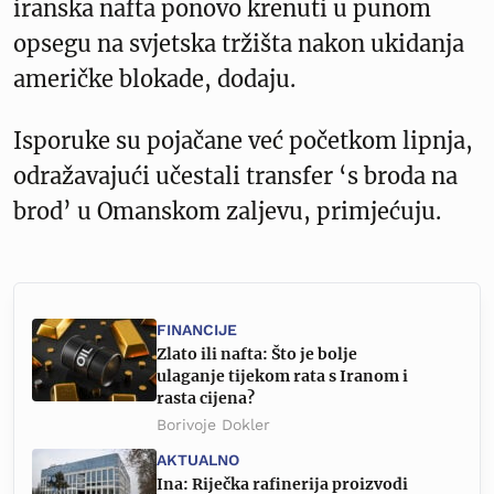
iranska nafta ponovo krenuti u punom
opsegu na svjetska tržišta nakon ukidanja
američke blokade, dodaju.
Isporuke su pojačane već početkom lipnja,
odražavajući učestali transfer ‘s broda na
brod’ u Omanskom zaljevu, primjećuju.
FINANCIJE
Zlato ili nafta: Što je bolje
ulaganje tijekom rata s Iranom i
rasta cijena?
Borivoje Dokler
AKTUALNO
Ina: Riječka rafinerija proizvodi