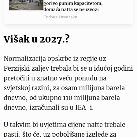
gorivo punim kapacitetom,
domaća nafta se ne izvozi
Forbes Hrvatska
Višak u 2027.?
Normalizacija opskrbe iz regije uz
Perzijski zaljev trebala bi se u idućoj godini
pretočiti u znatno veću ponudu na
svjetskoj razini, za osam milijuna barela
dnevno, od ukupno 110 milijuna barela
dnevno, izračunali su u IEA-i.
U takvim bi uvjetima cijene nafte trebale
pasti, što će, uz poboljšane izglede za