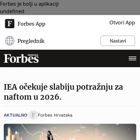
Forbes je bolji u aplikaciji
undefined
Otvori App
Forbes App
Preglednik
Nastavi
IEA očekuje slabiju potražnju za
naftom u 2026.
AKTUALNO
Forbes Hrvatska