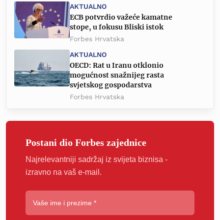
AKTUALNO
ECB potvrdio važeće kamatne
stope, u fokusu Bliski istok
Forbes Hrvatska
AKTUALNO
OECD: Rat u Iranu otklonio
mogućnost snažnijeg rasta
svjetskog gospodarstva
Forbes Hrvatska
Postani dio Forbes zajednice
Najrelevantniji sadržaj iz svijeta biznisa -
izravno na vaš e-mail.