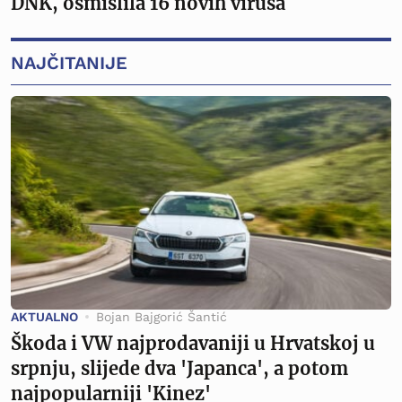
DNK, osmislila 16 novih virusa
NAJČITANIJE
AKTUALNO
Bojan Bajgorić Šantić
Škoda i VW najprodavaniji u Hrvatskoj u
srpnju, slijede dva 'Japanca', a potom
najpopularniji 'Kinez'