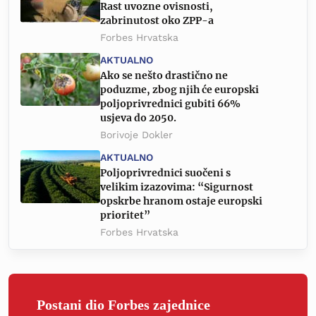
Rast uvozne ovisnosti,
zabrinutost oko ZPP-a
Forbes Hrvatska
AKTUALNO
Ako se nešto drastično ne
poduzme, zbog njih će europski
poljoprivrednici gubiti 66%
usjeva do 2050.
Borivoje Dokler
AKTUALNO
Poljoprivrednici suočeni s
velikim izazovima: “Sigurnost
opskrbe hranom ostaje europski
prioritet”
Forbes Hrvatska
Postani dio Forbes zajednice