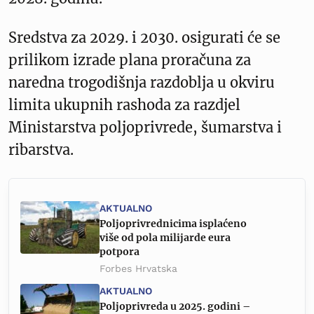
Sredstva za 2029. i 2030. osigurati će se
prilikom izrade plana proračuna za
naredna trogodišnja razdoblja u okviru
limita ukupnih rashoda za razdjel
Ministarstva poljoprivrede, šumarstva i
ribarstva.
AKTUALNO
Poljoprivrednicima isplaćeno
više od pola milijarde eura
potpora
Forbes Hrvatska
AKTUALNO
Poljoprivreda u 2025. godini –