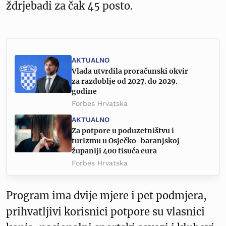
ždrjebadi za čak 45 posto.
AKTUALNO
Vlada utvrdila proračunski okvir
za razdoblje od 2027. do 2029.
godine
Forbes Hrvatska
AKTUALNO
Za potpore u poduzetništvu i
turizmu u Osječko-baranjskoj
županiji 400 tisuća eura
Forbes Hrvatska
Program ima dvije mjere i pet podmjera,
prihvatljivi korisnici potpore su vlasnici