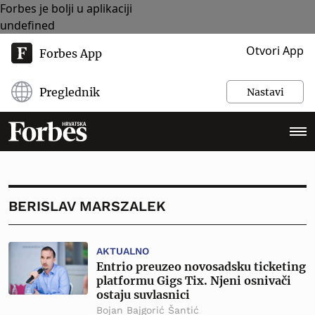
Forbes je bolji u aplikaciji
undefined
Otvori App
Forbes App
Preglednik
Nastavi
BERISLAV MARSZALEK
AKTUALNO
Entrio preuzeo novosadsku ticketing
platformu Gigs Tix. Njeni osnivači
ostaju suvlasnici
Bojan Bajgorić Šantić