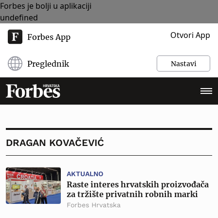
Forbes je bolji u aplikaciji
undefined
Otvori App
Forbes App
Preglednik
Nastavi
DRAGAN KOVAČEVIĆ
AKTUALNO
Raste interes hrvatskih proizvođača
za tržište privatnih robnih marki
Forbes Hrvatska