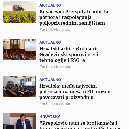
AKTUALNO
Kovačević: Preispitati politiku
potpora i raspolaganja
poljoprivrednim zemljištem
Forbes Hrvatska
AKTUALNO
Hrvatski arbitražni dani:
Građevinski sporovi u eri
tehnologije i ESG-a
Forbes Hrvatska
AKTUALNO
Hrvatska među najvećim
potrošačima mesa u EU, nužno
povećavati proizvodnju
Forbes Hrvatska
HRVATSKA
"Prepolovio nam se broj krmača i
krava, uvozimo 2,5 puta više hrane,