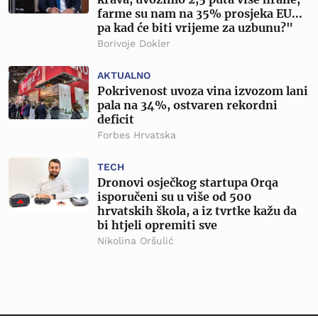
farme su nam na 35% prosjeka EU...
pa kad će biti vrijeme za uzbunu?"
Borivoje Dokler
AKTUALNO
Pokrivenost uvoza vina izvozom lani
pala na 34%, ostvaren rekordni
deficit
Forbes Hrvatska
TECH
Dronovi osječkog startupa Orqa
isporučeni su u više od 500
hrvatskih škola, a iz tvrtke kažu da
bi htjeli opremiti sve
Nikolina Oršulić