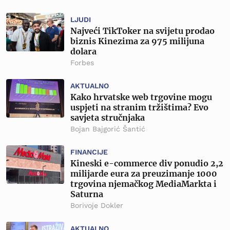
LJUDI
Najveći TikToker na svijetu prodao
biznis Kinezima za 975 milijuna
dolara
Forbes
AKTUALNO
Kako hrvatske web trgovine mogu
uspjeti na stranim tržištima? Evo
savjeta stručnjaka
Bojan Bajgorić Šantić
FINANCIJE
Kineski e-commerce div ponudio 2,2
milijarde eura za preuzimanje 1000
trgovina njemačkog MediaMarkta i
Saturna
Borivoje Dokler
AKTUALNO