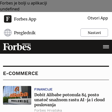
Forbes je bolji u aplikaciji
undefined
Otvori App
Forbes App
Preglednik
Nastavi
E-COMMERCE
FINANCIJE
Dobit Alibabe potonula 84 posto
unatoč snažnom rastu AI-ja i cloud
poslovanja
Forbes Hrvatska