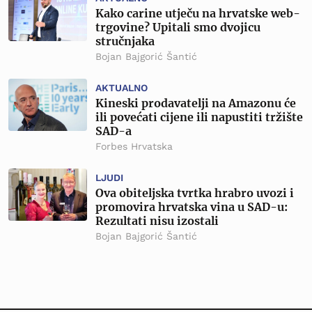
Kako carine utječu na hrvatske web-
trgovine? Upitali smo dvojicu
stručnjaka
Bojan Bajgorić Šantić
AKTUALNO
Kineski prodavatelji na Amazonu će
ili povećati cijene ili napustiti tržište
SAD-a
Forbes Hrvatska
LJUDI
Ova obiteljska tvrtka hrabro uvozi i
promovira hrvatska vina u SAD-u:
Rezultati nisu izostali
Bojan Bajgorić Šantić